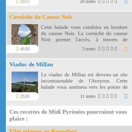
1h15
20 notes
Corniche du Causse Noir
Cette balade vous conduira en bordure
du causse Noir. La corniche du causse
Noir permet l'accès, à travers de
somptueux paysages, à l'ermitage Saint
4h30
5 notes
Michel.
Viaduc de Millau
Le viaduc de Millau est devenu un site
incontournable de l'Aveyron. Cette
balade vous amènera vers les points de
vue les plus proches du viaduc de
2h30
11 notes
Millau.
Ces recettes de Midi Pyrénées pourraient vous
plaire :
Filet mignon au Roquefort