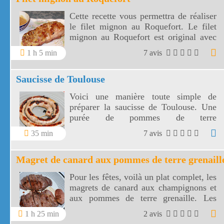
Cette recette vous permettra de réaliser
le filet mignon au Roquefort. Le filet
mignon au Roquefort est original avec
ce fromage renommé.
1 h 5 min
7 avis
Saucisse de Toulouse
Voici une manière toute simple de
préparer la saucisse de Toulouse. Une
purée de pommes de terre
accompagnera cette saucisse du Sud
35 min
7 avis
Ouest.
Magret de canard aux pommes de terre grenaill
Pour les fêtes, voilà un plat complet, les
magrets de canard aux champignons et
aux pommes de terre grenaille. Les
magrets seront sublimés par la sauce
1 h 25 min
2 avis
aux champignons et la douceur des