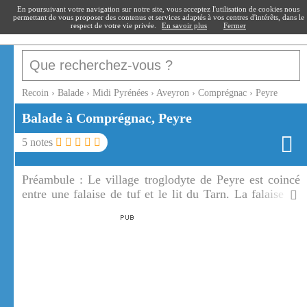
recoin
.fr
En poursuivant votre navigation sur notre site, vous acceptez l'utilisation de cookies nous
permettant de vous proposer des contenus et services adaptés à vos centres d'intérêts, dans le
respect de votre vie privée.
En savoir plus
Fermer
Recoin
›
Balade
›
Midi Pyrénées
›
Aveyron
›
Comprégnac
›
Peyre
Balade à Comprégnac, Peyre
5
notes
Préambule :
Le village troglodyte de Peyre est coincé
entre une falaise de tuf et le lit du Tarn. La falaise de
Peyre est un belvédère sur le viaduc de Millau.