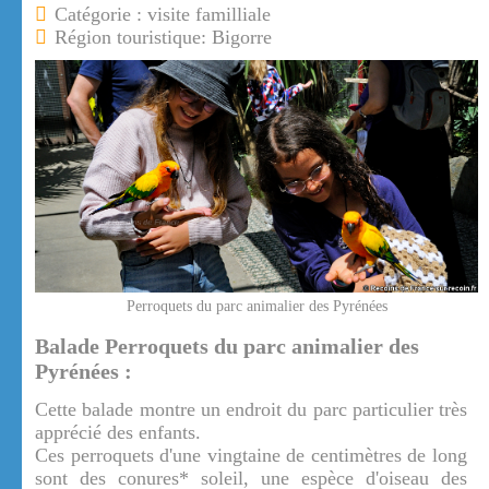
Catégorie : visite familliale
Région touristique: Bigorre
Perroquets du parc animalier des Pyrénées
Balade Perroquets du parc animalier des
Pyrénées :
Cette balade montre un endroit du parc particulier très
apprécié des enfants.
Ces perroquets d'une vingtaine de centimètres de long
sont des conures* soleil, une espèce d'oiseau des