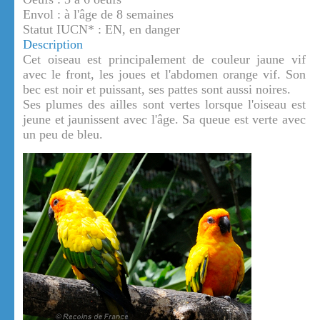
Envol : à l'âge de 8 semaines
Statut IUCN* : EN, en danger
Description
Cet oiseau est principalement de couleur jaune vif
avec le front, les joues et l'abdomen orange vif. Son
bec est noir et puissant, ses pattes sont aussi noires.
Ses plumes des ailles sont vertes lorsque l'oiseau est
jeune et jaunissent avec l'âge. Sa queue est verte avec
un peu de bleu.