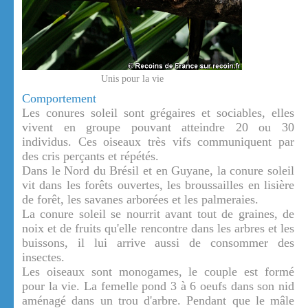
Unis pour la vie
Comportement
Les conures soleil sont grégaires et sociables, elles
vivent en groupe pouvant atteindre 20 ou 30
individus. Ces oiseaux très vifs communiquent par
des cris perçants et répétés.
Dans le Nord du Brésil et en Guyane, la conure soleil
vit dans les forêts ouvertes, les broussailles en lisière
de forêt, les savanes arborées et les palmeraies.
La conure soleil se nourrit avant tout de graines, de
noix et de fruits qu'elle rencontre dans les arbres et les
buissons, il lui arrive aussi de consommer des
insectes.
Les oiseaux sont monogames, le couple est formé
pour la vie. La femelle pond 3 à 6 oeufs dans son nid
aménagé dans un trou d'arbre. Pendant que le mâle