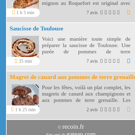
mignon au Roquefort est original avec
ce fromage renommé.
1 h 5 min
7 avis
Saucisse de Toulouse
Voici une manière toute simple de
préparer la saucisse de Toulouse. Une
purée de pommes de terre
accompagnera cette saucisse du Sud
35 min
7 avis
Ouest.
Magret de canard aux pommes de terre grenaill
Pour les fêtes, voilà un plat complet, les
magrets de canard aux champignons et
aux pommes de terre grenaille. Les
magrets seront sublimés par la sauce
1 h 25 min
2 avis
aux champignons et la douceur des
pommes de terre grenaille.
recoin.fr
©
gateau.com
Site ami de