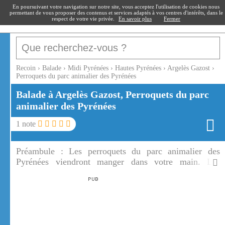
recoin
.fr
En poursuivant votre navigation sur notre site, vous acceptez l'utilisation de cookies nous
permettant de vous proposer des contenus et services adaptés à vos centres d'intérêts, dans le
respect de votre vie privée.
En savoir plus
Fermer
Recoin
›
Balade
›
Midi Pyrénées
›
Hautes Pyrénées
›
Argelès Gazost
›
Perroquets du parc animalier des Pyrénées
Balade à Argelès Gazost, Perroquets du parc
animalier des Pyrénées
1
note
Préambule :
Les perroquets du parc animalier des
Pyrénées viendront manger dans votre main. Les
conures soleil sont de petits perroquets du parc
animalier de Pyrénées.