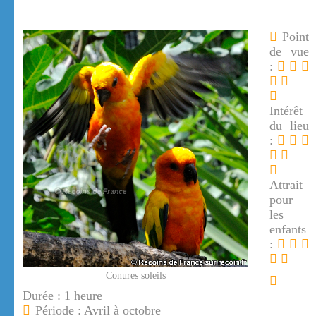
Point
de vue
:
Intérêt
du lieu
:
Attrait
pour
les
enfants
:
Conures soleils
Durée : 1 heure
Période : Avril à octobre