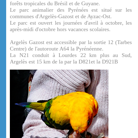
forêts tropicales du Brésil et de Guyane.
Le parc animalier des Pyrénées est situé sur les
communes d'Argelès-Gazost et de Ayzac-Ost.
Le parc est ouvert les journées d'avril à octobre, les
après-midi d'octobre hors vacances scolaires.
Argelès Gazost est accessible par la sortie 12 (Tarbes
Centre) de l'autoroute A64 la Pyrénéenne.
La N21 conduit à Lourdes 22 km plus au Sud,
Argelès est 15 km de la par la D821et la D921B