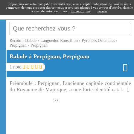
recoin
.fr
En poursuivant votre navigation sur notre site, vous acceptez l'utilisation de cookies nous
permettant de vous proposer des contenus et services adaptés à vos centres d'intérêts, dans le
respect de votre vie privée.
En savoir plus
Fermer
Recoin
›
Balade
›
Languedoc Roussillon
›
Pyrénées Orientales
›
Perpignan
›
Perpignan
Balade à Perpignan, Perpignan
1
note
Préambule :
Perpignan, l'ancienne capitale continentale
du Royaume de Majorque, a une forte identité catalane.
Perpignan est la capitale du Roussillon.