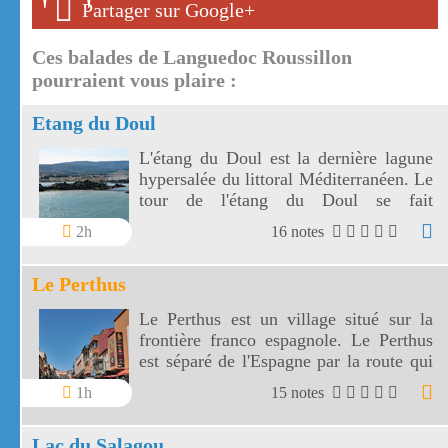
'
'
Partager sur Google+
Ces balades de Languedoc Roussillon
pourraient vous plaire :
Etang du Doul
L'étang du Doul est la dernière lagune
hypersalée du littoral Méditerranéen. Le
tour de l'étang du Doul se fait
facilement en 1 heure environ.
2h
16 notes
Le Perthus
Le Perthus est un village situé sur la
frontière franco espagnole. Le Perthus
est séparé de l'Espagne par la route qui
le traverse.
1h
15 notes
Lac du Salagou