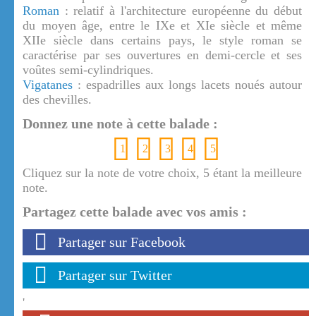
Roman
: relatif à l'architecture européenne du début
du moyen âge, entre le IXe et XIe siècle et même
XIIe siècle dans certains pays, le style roman se
caractérise par ses ouvertures en demi-cercle et ses
voûtes semi-cylindriques.
Vigatanes
: espadrilles aux longs lacets noués autour
des chevilles.
Donnez une note à cette balade :
1
2
3
4
5
Cliquez sur la note de votre choix, 5 étant la meilleure
note.
Partagez cette balade avec vos amis :
Partager sur Facebook
Partager sur Twitter
'