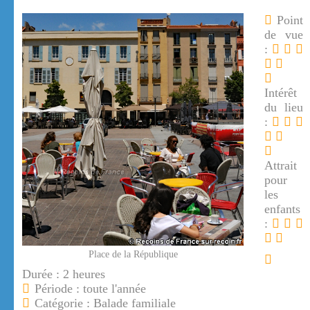
Point
de vue
:
Intérêt
du lieu
:
Attrait
pour
les
enfants
:
Place de la République
Durée : 2 heures
Période : toute l'année
Catégorie : Balade familiale