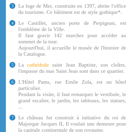
La loge de Mer, construite en 1397, abrite l'office
3
du tourisme. Ce bâtiment est de style gothique*.
Le Castillet, ancien porte de Perpignan, est
4
l'emblème de la Ville.
Il faut gravir 142 marches pour accéder au
sommet de la tour.
Aujourd'hui, il accueille le musée de l'histoire de
la Catalogne.
La
cathédrale
saint Jean Baptiste, son cloître,
5
l'impasse du mas Saint Jean sont dans ce quartier.
L'Hôtel Pams, rue Emile Zola, est un hôtel
6
particulier.
Pendant la visite, il faut remarquer le vestibule, le
grand escalier, le jardin, les tableaux, les statues,
...
Le château fut construit à initiative du roi de
7
Majorque Jacques II, Il voulait une demeure pour
la capitale continentale de son royaume.