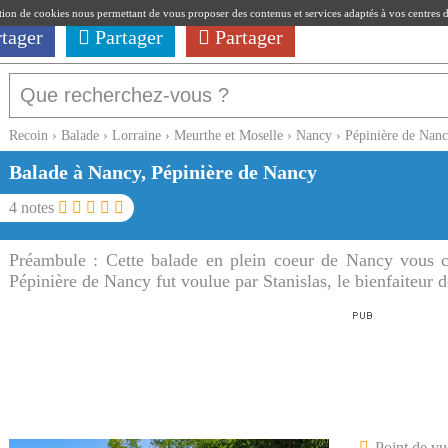
ation de cookies nous permettant de vous proposer des contenus et services adaptés à vos centres d'i
rtager
Partager
Partager
Recoin
›
Balade
›
Lorraine
›
Meurthe et Moselle
›
Nancy
›
Pépinière de Nan
Balade à Nancy, Pépinière de Nancy
4
notes
Préambule :
Cette balade en plein coeur de Nancy vous c
Pépinière de Nancy fut voulue par Stanislas, le bienfaiteur 
Point de vu