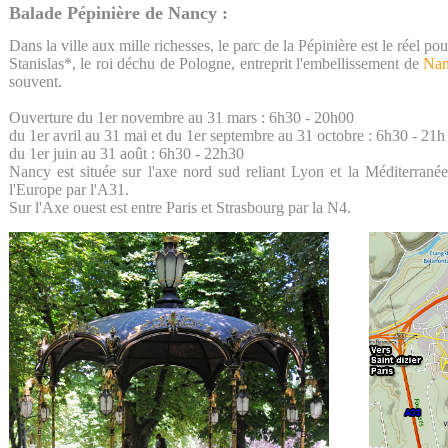
Balade Pépinière de Nancy :
Dans la ville aux mille richesses, le parc de la Pépinière est le réel p
Stanislas*, le roi déchu de Pologne, entreprit l'embellissement de
Na
souvent.
Ouverture du 1er novembre au 31 mars : 6h30 - 20h00
du 1er avril au 31 mai et du 1er septembre au 31 octobre : 6h30 - 21h
du 1er juin au 31 août : 6h30 - 22h30
Nancy est située sur l'axe nord sud reliant Lyon et la Méditerra
l'Europe par l'A31.
Sur l'Axe ouest est entre Paris et Strasbourg par la N4.