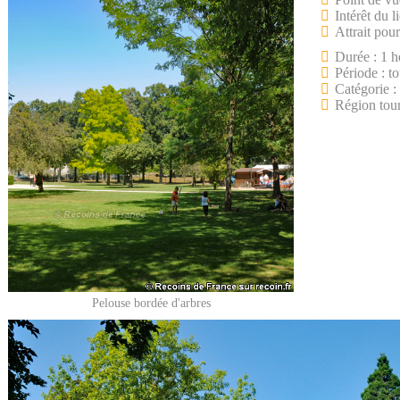
Intérêt du l
Attrait pour
Durée : 1 h
Période : to
Catégorie :
Région tour
Pelouse bordée d'arbres