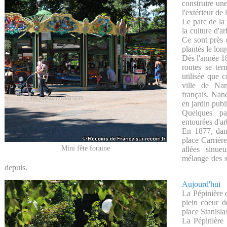
construire un
l'extérieur de 
Le parc de la
la culture d'a
Ce sont près 
plantés le lon
Dès l'année 18
routes se ter
utilisée que
ville de Nan
français. Nan
en jardin publ
Quelques pa
entourées d'ar
En 1877, dans
place Carrièr
Mini fête foraine
allées sinu
mélange des st
depuis.
Aujourd'hui
La Pépinière e
plein coeur d
place Stanisla
La Pépinière 