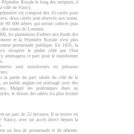
e Pépinière Royale le long des remparts, à
la ville de Nancy.
 pépinière est composé des 16 carrés pour
rbres, deux carrés sont réservés aux semis.
de 90 000 arbres qui seront cultivés puis
g des routes de Lorraine.
00, les plantations d'arbres aux bords des
minent et la Pépinière Royale n'est plus
 comme promenade publique. En 1835, la
cy récupère le jardin cédé par l'état
cy aménagera ce parc pour le transformer
ic.
rterres sont transformés en pelouses
bres.
 la partie du parc située du côté de la
e, un jardin anglais est aménagé avec des
euses. Malgré les polémiques dues au
yles, le dessin des allées n'a plus évolué
st un parc de 22 hectares, Il se trouve en
e Nancy, avec un accès direct depuis la
s.
est un lieu de promenade et de détente,