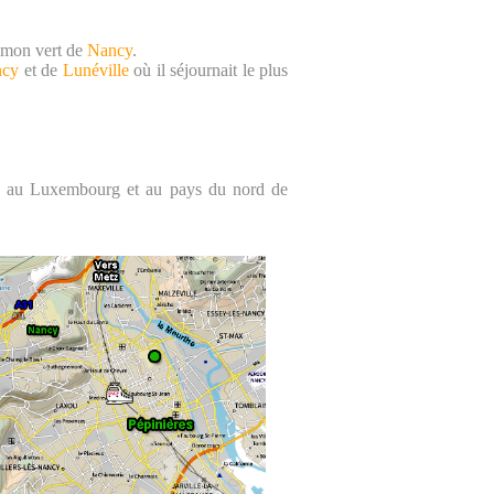
oumon vert de
Nancy
.
ncy
et de
Lunéville
où il séjournait le plus
née au Luxembourg et au pays du nord de