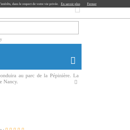
ntérêts, dans le respect de votre vie privée.
En savoir plus
Fermer
cy
onduira au parc de la Pépinière. La
de Nancy.
e :