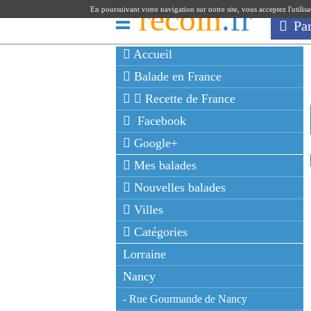
recoin
.fr
En poursuivant votre navigation sur notre site, vous acceptez l'utilis
Pa
Accueil
Balade en France
Recette de France
Facebook
Google+
Mes balades
Nouvelles balades
Villes
Catégories
Lorraine
Nancy
- Rue Gourmande de Nancy