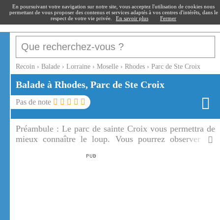
recoin
.fr
En poursuivant votre navigation sur notre site, vous acceptez l'utilisation de cookies nous
permettant de vous proposer des contenus et services adaptés à vos centres d'intérêts, dans le
respect de votre vie privée.
En savoir plus
Fermer
Recoin
›
Balade
›
Lorraine
›
Moselle
›
Rhodes
›
Parc de Ste Croix
Balade à Rhodes, Parc de Ste Croix
Pas de note
Préambule :
Le parc de sainte Croix vous permettra de
mieux connaître le loup. Vous pourrez observer les
différentes meutes de loup du parc de Sainte Croix.