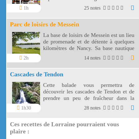
1h
25 notes
Parc de loisirs de Messein
La base de loisirs de Messein est un lieu
de promenade et de détente à quelques
kilomètres de Nancy. Sa base nautique
utilise un plan d'eau de 14 hectares.
2h
14 notes
Cascades de Tendon
Cette balade vous permettra de
découvrir les cascades de Tendon et de
prendre un peu de fraîcheur dans la
forêt vosgienne entre la petite et la
1h30
28 notes
grande cascade de Tendon.
Ces recettes de Lorraine pourraient vous
plaire :