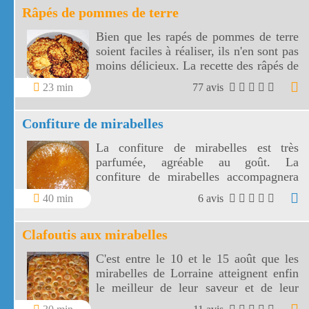
Râpés de pommes de terre
Bien que les rapés de pommes de terre
soient faciles à réaliser, ils n'en sont pas
moins délicieux. La recette des râpés de
pommes de terre a pour base des
23 min
77 avis
produits de la région Lorraine, plus
précisément des Vosges.
Confiture de mirabelles
La confiture de mirabelles est très
parfumée, agréable au goût. La
confiture de mirabelles accompagnera
vos petits déjeuners ou vos goûters pour
40 min
6 avis
la rentrée.
Clafoutis aux mirabelles
C'est entre le 10 et le 15 août que les
mirabelles de Lorraine atteignent enfin
le meilleur de leur saveur et de leur
maturité. Voici une façon de les