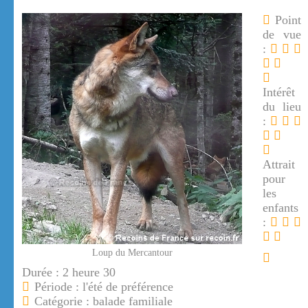
Point
de vue
:
Intérêt
du lieu
:
Attrait
pour
les
enfants
:
Loup du Mercantour
Durée : 2 heure 30
Période : l'été de préférence
Catégorie : balade familiale