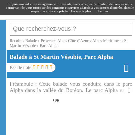
recoin
.fr
En poursuivant votre navigation sur notre site, vous acceptez l'utilisation de cookies nous
permettant de vous proposer des contenus et services adaptés à vos centres d'intérêts, dans le
respect de votre vie privée.
En savoir plus
Fermer
Recoin
›
Balade
›
Provence Alpes Côte d'Azur
›
Alpes Maritimes
›
St
Martin Vésubie
›
Parc Alpha
Balade à St Martin Vésubie, Parc Alpha
Pas de note
Préambule :
Cette balade vous conduira dans le parc
Alpha dans la vallée du Boréon. Le parc Alpha est le
parc des loups du massif du Mercantour.