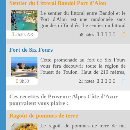
Sentier du Littoral Bandol Port d'Alon
Le sentier du littoral entre Bandol et le
Port d'Alon est une randonnée sans
grandes difficultés. Le sentier du littoral
Bandol Port d'Alon offre des paysages
2h30, AR
58 notes
magnifiques.
Fort de Six Fours
Cette promenade au fort de Six Fours
vous fera découvrir toute la région de
l'ouest de Toulon. Haut de 210 mètres,
le fort de Six Fours vous offre un vaste
0h30
21 notes
panorama vers une côte découpée, des
montagnes toulonnaises jusqu' aux îles
Ces recettes de Provence Alpes Côte d'Azur
de Marseille.
pourraient vous plaire :
Ragoût de pommes de terre
Le ragoût de pommes de terre de ma