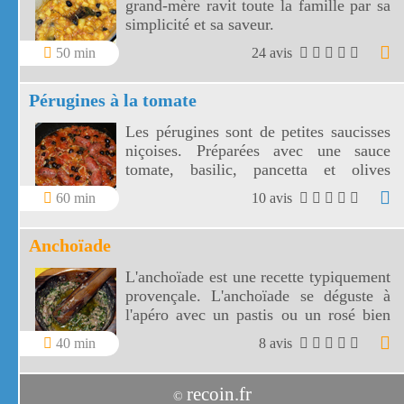
grand-mère ravit toute la famille par sa
simplicité et sa saveur.
50 min
24 avis
Pérugines à la tomate
Les pérugines sont de petites saucisses
niçoises. Préparées avec une sauce
tomate, basilic, pancetta et olives
niçoises, vos pérugines vont
60 min
10 avis
accompagner divinement vos pâtes
fraîches!
Anchoïade
L'anchoïade est une recette typiquement
provençale. L'anchoïade se déguste à
l'apéro avec un pastis ou un rosé bien
frais.
40 min
8 avis
recoin.fr
©