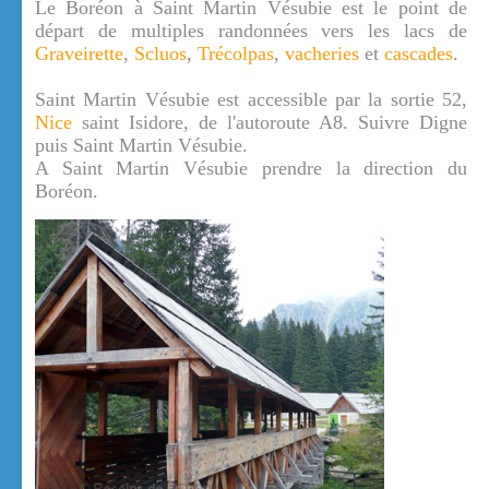
Le Boréon à Saint Martin Vésubie est le point de
départ de multiples randonnées vers les lacs de
Graveirette
,
Scluos
,
Trécolpas
,
vacheries
et
cascades
.
Saint Martin Vésubie est accessible par la sortie 52,
Nice
saint Isidore, de l'autoroute A8. Suivre Digne
puis Saint Martin Vésubie.
A Saint Martin Vésubie prendre la direction du
Boréon.