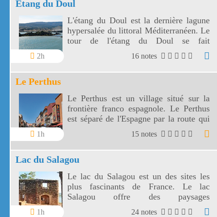
Etang du Doul
L'étang du Doul est la dernière lagune
hypersalée du littoral Méditerranéen. Le
tour de l'étang du Doul se fait
facilement en 1 heure environ.
2h
16 notes
Le Perthus
Le Perthus est un village situé sur la
frontière franco espagnole. Le Perthus
est séparé de l'Espagne par la route qui
le traverse.
1h
15 notes
Lac du Salagou
Le lac du Salagou est un des sites les
plus fascinants de France. Le lac
Salagou offre des paysages
remarquables.
1h
24 notes