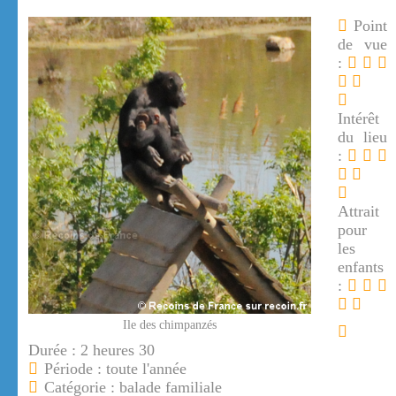
Point
de vue
:
Intérêt
du lieu
:
Attrait
pour
les
enfants
:
Ile des chimpanzés
Durée : 2 heures 30
Période : toute l'année
Catégorie : balade familiale