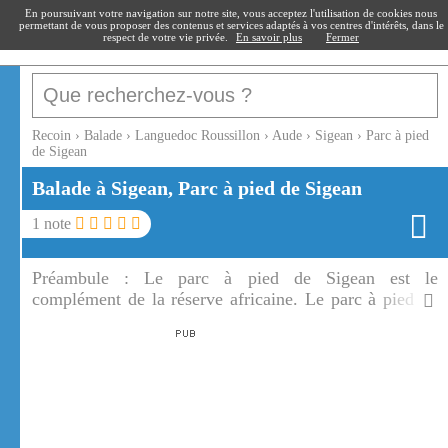
recoin
.fr
En poursuivant votre navigation sur notre site, vous acceptez l'utilisation de cookies nous
permettant de vous proposer des contenus et services adaptés à vos centres d'intérêts, dans le
respect de votre vie privée.
En savoir plus
Fermer
Recoin
›
Balade
›
Languedoc Roussillon
›
Aude
›
Sigean
›
Parc à pied
de Sigean
Balade à Sigean, Parc à pied de Sigean
1
note
Préambule :
Le parc à pied de Sigean est le
complément de la réserve africaine. Le parc à pied de
Sigean attire un grand nombre d'oiseaux migrateurs ou
locaux.