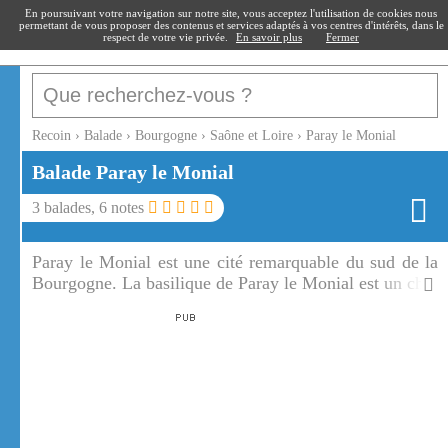
recoin
.fr
En poursuivant votre navigation sur notre site, vous acceptez l'utilisation de cookies nous
permettant de vous proposer des contenus et services adaptés à vos centres d'intérêts, dans le
respect de votre vie privée.
En savoir plus
Fermer
Recoin
›
Balade
›
Bourgogne
›
Saône et Loire
›
Paray le Monial
Balade
Paray le Monial
3
balades,
6
notes
Paray le Monial est une cité remarquable du sud de la
Bourgogne. La basilique de Paray le Monial est un chef
d'oeuvre d'art roman clunisien.