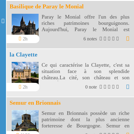
Basilique de Paray le Monial
Paray le Monial offre l'un des plus
riches patrimoines bourguignons.
Aujourd'hui, Paray le Monial est
toujours un lieu de pèlerinage
2h
6 notes
la Clayette
Ce qui caractérise la Clayette, c'est sa
situation face à son splendide
château.La cité, son château et son
grand Étang font de la Clayette un des
2h
0 note
sites les plus pittoresques de
Bourgogne.
Semur en Brionnais
Semur en Brionnais possède un riche
patrimoine dont la plus ancienne
forteresse de Bourgogne. Semur en
Brionnais occupe une colline du bocage