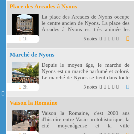
Place des Arcades à Nyons
La place des Arcades de Nyons occupe
le centre ancien de Nyons. La place des
Arcades à Nyons est très animée les
jours de marché
1h
5 notes
Marché de Nyons
Depuis le moyen âge, le marché de
Nyons est un marché parfumé et coloré.
Le marché de Nyons se tient dans toute
la ville le jeudi matin.
2h
3 notes
Vaison la Romaine
Vaison la Romaine, c'est 2000 ans
d'histoire entre Vasio protohistorique, la
cité moyenâgeuse et la ville
d'aujourd'hui. Vaison la Romaine doit sa