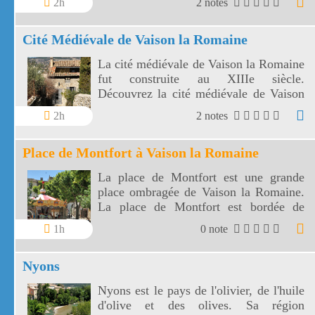
2h
2 notes
notoriété à son riche patrimoine.
Cité Médiévale de Vaison la Romaine
La cité médiévale de Vaison la Romaine
fut construite au XIIIe siècle.
Découvrez la cité médiévale de Vaison
la Romaine en flânant dans ses petites
2h
2 notes
rues.
Place de Montfort à Vaison la Romaine
La place de Montfort est une grande
place ombragée de Vaison la Romaine.
La place de Montfort est bordée de
terrasses de cafés et de restaurants.
1h
0 note
Nyons
Nyons est le pays de l'olivier, de l'huile
d'olive et des olives. Sa région