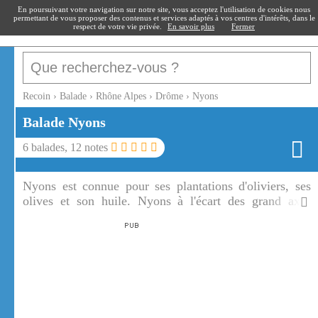
recoin
.fr
En poursuivant votre navigation sur notre site, vous acceptez l'utilisation de cookies nous
permettant de vous proposer des contenus et services adaptés à vos centres d'intérêts, dans le
respect de votre vie privée.
En savoir plus
Fermer
Recoin
›
Balade
›
Rhône Alpes
›
Drôme
›
Nyons
Balade
Nyons
6
balades,
12
notes
Nyons est connue pour ses plantations d'oliviers, ses
olives et son huile. Nyons à l'écart des grand axes
routiers est un des plus beaux détours de France.