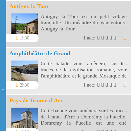
Autigny la Tour
Autigny la Tour est un petit village
tranquille. Un méandre du Vair entoure
Autigny la Tour.
1h30
1 note
Amphithéâtre de Grand
Cette balade vous amènera, sur les
traces de la civilisation romaine, voir
l'amphithéâtre et la grande Mosaïque de
Grand. L'amphithéâtre de Grand est un
2h30
1 note
des plus grands et la mosaïque est une
des vastes du monde romain.
Pays de Jeanne d'Arc
Cette balade vous amènera sur les traces
de Jeanne d'Arc à Domrémy la Pucelle.
Domrémy la Pucelle est une cité
vosgienne construite dans la haute