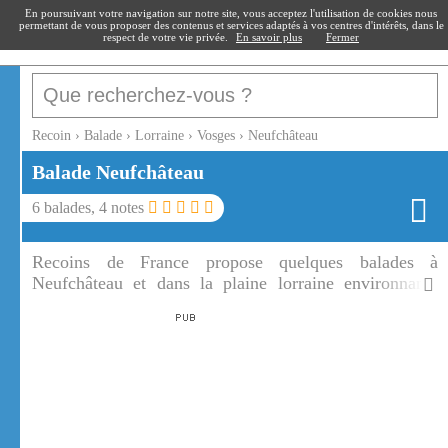
recoin
.fr
En poursuivant votre navigation sur notre site, vous acceptez l'utilisation de cookies nous
permettant de vous proposer des contenus et services adaptés à vos centres d'intérêts, dans le
respect de votre vie privée.
En savoir plus
Fermer
Recoin
›
Balade
›
Lorraine
›
Vosges
›
Neufchâteau
Balade
Neufchâteau
6
balades,
4
notes
Recoins de France propose quelques balades à
Neufchâteau et dans la plaine lorraine environnante
chargée d'histoire.