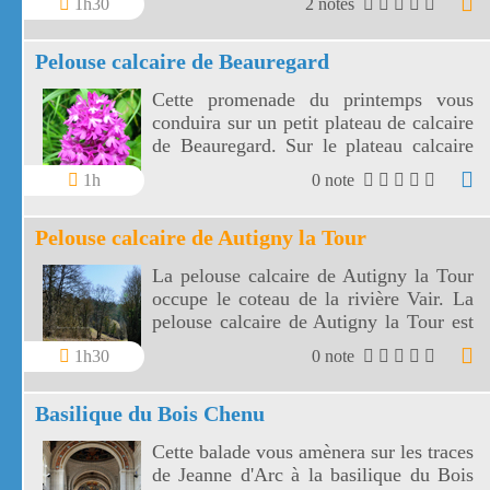
1h30
2 notes
vallée de la Meuse.
Pelouse calcaire de Beauregard
Cette promenade du printemps vous
conduira sur un petit plateau de calcaire
de Beauregard. Sur le plateau calcaire
de Beauregard vous découvrirez une
1h
0 note
grande variété d'orchidées et des
espèces méditerranéennes de flore et de
Pelouse calcaire de Autigny la Tour
faune.
La pelouse calcaire de Autigny la Tour
occupe le coteau de la rivière Vair. La
pelouse calcaire de Autigny la Tour est
un grand amphithéâtre naturel.
1h30
0 note
Basilique du Bois Chenu
Cette balade vous amènera sur les traces
de Jeanne d'Arc à la basilique du Bois