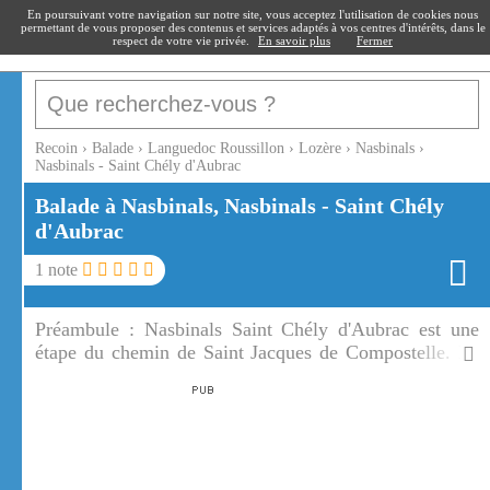
recoin
.fr
En poursuivant votre navigation sur notre site, vous acceptez l'utilisation de cookies nous
permettant de vous proposer des contenus et services adaptés à vos centres d'intérêts, dans le
respect de votre vie privée.
En savoir plus
Fermer
Recoin
›
Balade
›
Languedoc Roussillon
›
Lozère
›
Nasbinals
›
Nasbinals - Saint Chély d'Aubrac
Balade à Nasbinals, Nasbinals - Saint Chély
d'Aubrac
1
note
Préambule :
Nasbinals Saint Chély d'Aubrac est une
étape du chemin de Saint Jacques de Compostelle. Le
tronçon Nasbinals Saint Chély d'Aubrac est classé au
patrimoine mondial.