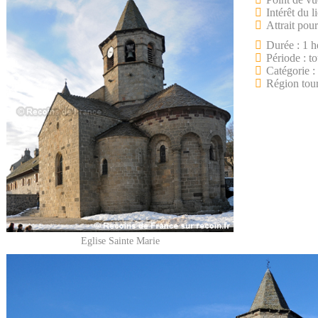
Intérêt du l
Attrait pour
Durée : 1 h
Période : to
Catégorie :
Région tour
Eglise Sainte Marie