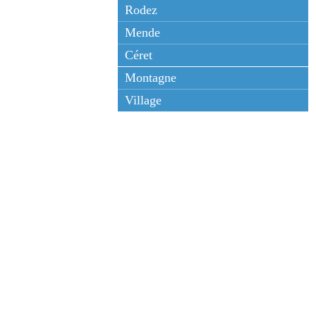
Rodez
Mende
Céret
Montagne
Village