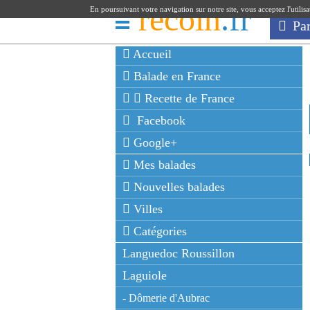
recoin
.fr
En poursuivant votre navigation sur notre site, vous acceptez l'utilis
Pa
Accueil
Balade en France
Recette de France
Facebook
Google+
Mes balades
Nouvelles balades
Villes
Catégories
Languedoc Roussillon
Laguiole
- Dômerie d'Aubrac