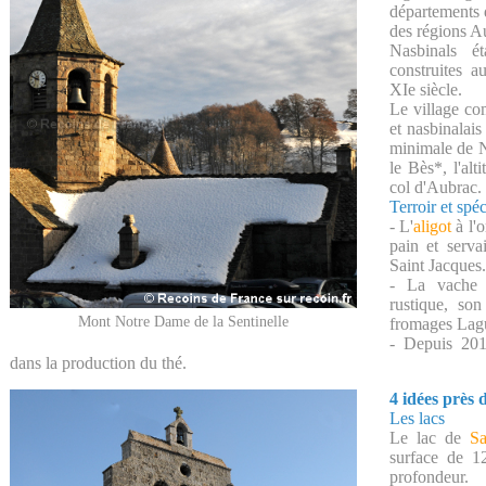
départements 
des régions A
Nasbinals ét
construites a
XIe siècle.
Le village co
et nasbinalais
minimale de N
le Bès*, l'al
col d'Aubrac.
Terroir et spéc
- L'
aligot
à l'o
pain et serva
Saint Jacques.
- La vache 
rustique, son
Mont Notre Dame de la Sentinelle
fromages Lagu
- Depuis 201
dans la production du thé.
4 idées près 
Les lacs
Le lac de
Sa
surface de 1
profondeur.