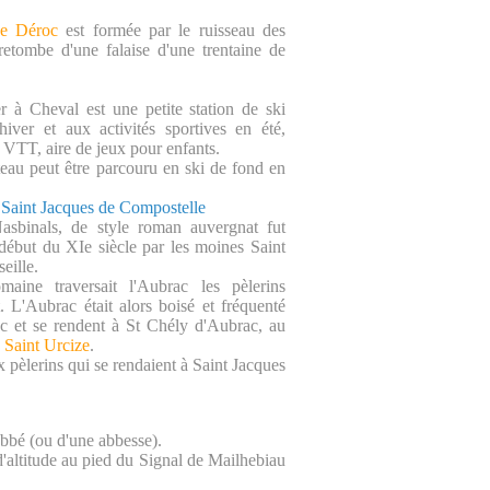
de Déroc
est formée par le ruisseau des
retombe d'une falaise d'une trentaine de
r à Cheval est une petite station de ski
iver et aux activités sportives en été,
 VTT, aire de jeux pour enfants.
ateau peut être parcouru en ski de fond en
Saint Jacques de Compostelle
Nasbinals, de style roman auvergnat fut
 début du XIe siècle par les moines Saint
eille.
aine traversait l'Aubrac les pèlerins
t. L'Aubrac était alors boisé et fréquenté
c et se rendent à St Chély d'Aubrac, au
à
Saint Urcize
.
 pèlerins qui se rendaient à Saint Jacques
abbé (ou d'une abbesse).
'altitude au pied du Signal de Mailhebiau