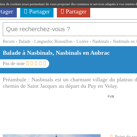
ation de cookies nous permettant de vous proposer des contenus et services adaptés à vos centres d'i
rtager
Partager
Partager
Recoin
›
Balade
›
Languedoc Roussillon
›
Lozère
›
Nasbinals
›
Nasbinals en 
Balade à Nasbinals, Nasbinals en Aubrac
Pas de note
Préambule :
Nasbinals est un charmant village du plateau de
chemin de Saint Jacques au départ du Puy en Velay.
Point de vu