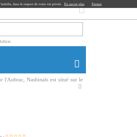
ntérêts, dans le respect de votre vie privée.
En savoir plus
Fermer
Aubrac
 l'Aubrac, Nasbinals est situé sur le
e :