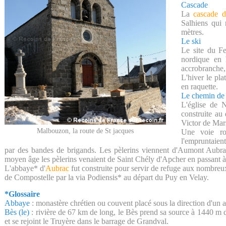
Cascade
La
cascade 
Salhiens qui 
mètres.
Le ski
Le site du Fe
nordique en h
accrobranche,
L'hiver le pl
en raquette.
Le chemin de 
L'église de 
construite au
Victor de Mars
Malbouzon, la route de St jacques
Une voie rom
l'empruntaien
par des bandes de brigands. Les pèlerins viennent d'Aumont Aubra
moyen âge les pèlerins venaient de Saint Chély d'Apcher en passant 
L'abbaye* d'
Aubrac
fut construite pour servir de refuge aux nombreux
de Compostelle par la via Podiensis* au départ du Puy en Velay.
*Glossaire
Abbaye
: monastère chrétien ou couvent placé sous la direction d'un 
Bès (le)
: rivière de 67 km de long, le Bès prend sa source à 1440 m d
et se rejoint le Truyère dans le barrage de Grandval.