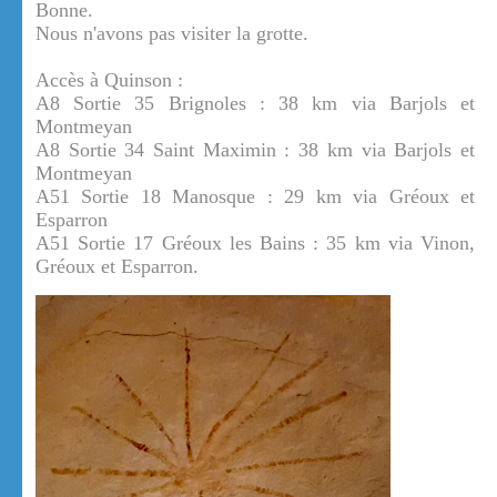
Bonne.
Nous n'avons pas visiter la grotte.
Accès à Quinson :
A8 Sortie 35 Brignoles : 38 km via Barjols et
Montmeyan
A8 Sortie 34 Saint Maximin : 38 km via Barjols et
Montmeyan
A51 Sortie 18 Manosque : 29 km via Gréoux et
Esparron
A51 Sortie 17 Gréoux les Bains : 35 km via Vinon,
Gréoux et Esparron.