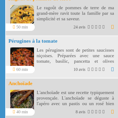
Le ragoût de pommes de terre de ma
grand-mère ravit toute la famille par sa
simplicité et sa saveur.
50 min
24 avis
Pérugines à la tomate
Les pérugines sont de petites saucisses
niçoises. Préparées avec une sauce
tomate, basilic, pancetta et olives
niçoises, vos pérugines vont
60 min
10 avis
accompagner divinement vos pâtes
fraîches!
Anchoïade
L'anchoïade est une recette typiquement
provençale. L'anchoïade se déguste à
l'apéro avec un pastis ou un rosé bien
frais.
40 min
8 avis