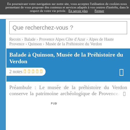
recoin
.fr
En poursuivant votre navigation sur notre site, vous acceptez l'utilisation de cookies nous
permettant de vous proposer des contenus et services adaptés à vos centres d'intérêts, dans le
respect de votre vie privée.
En savoir plus
Fermer
Recoin
›
Balade
›
Provence Alpes Côte d'Azur
›
Alpes de Haute
Provence
›
Quinson
›
Musée de la Préhistoire du Verdon
Balade à Quinson, Musée de la Préhistoire du
Verdon
2
notes
Préambule :
Le musée de la préhistoire du Verdon
conserve la patrimoine archéologique de Provence. Le
musée de la préhistoire du Verdon restitue au public le
résultat des fouilles.