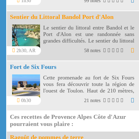
1h30
99 notes
virages.
Sentier du Littoral Bandol Port d'Alon
Le sentier du littoral entre Bandol et le
Port d'Alon est une randonnée sans
grandes difficultés. Le sentier du littoral
Bandol Port d'Alon offre des paysages
2h30, AR
58 notes
magnifiques.
Fort de Six Fours
Cette promenade au fort de Six Fours
vous fera découvrir toute la région de
l'ouest de Toulon. Haut de 210 mètres,
le fort de Six Fours vous offre un vaste
0h30
21 notes
panorama vers une côte découpée, des
montagnes toulonnaises jusqu' aux îles
Ces recettes de Provence Alpes Côte d'Azur
de Marseille.
pourraient vous plaire :
Ragoût de pommes de terre