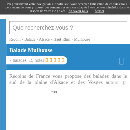
recoin
.fr
En poursuivant votre navigation sur notre site, vous acceptez l'utilisation de cookies nous
permettant de vous proposer des contenus et services adaptés à vos centres d'intérêts, dans le
respect de votre vie privée.
En savoir plus
Fermer
Recoin
›
Balade
›
Alsace
›
Haut Rhin
›
Mulhouse
Balade
Mulhouse
7
balades,
15
notes
Recoins de France vous propose des balades dans le
sud de la plaine d'Alsace et des Vosges autour de
Mulhouse.