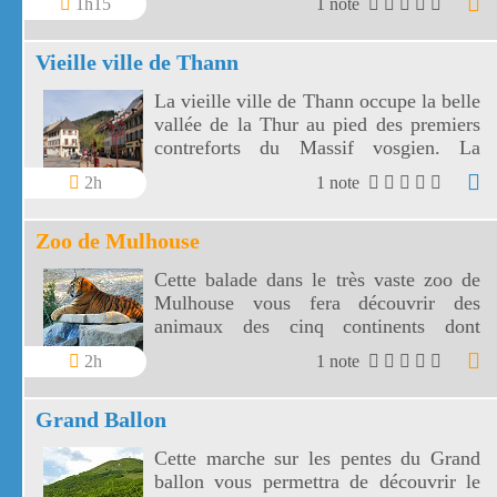
1h15
1 note
Vieille ville de Thann
La vieille ville de Thann occupe la belle
vallée de la Thur au pied des premiers
contreforts du Massif vosgien. La
vieille ville de Thann se déploie autour
2h
1 note
de la collégiale Saint Thibaut.
Zoo de Mulhouse
Cette balade dans le très vaste zoo de
Mulhouse vous fera découvrir des
animaux des cinq continents dont
certains sont en danger d'extinction. Le
2h
1 note
zoo de Mulhouse est aussi un vaste
jardin botanique.
Grand Ballon
Cette marche sur les pentes du Grand
ballon vous permettra de découvrir le