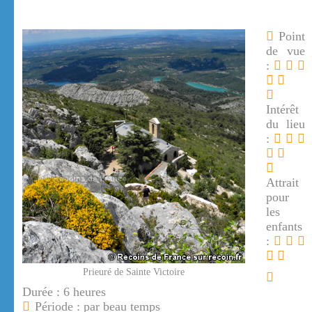
Point
de vue
:
Intérêt
du lieu
:
Attrait
pour
les
enfants
:
Prieuré de Sainte Victoire
Durée : 6 heures
Période : par beau temps