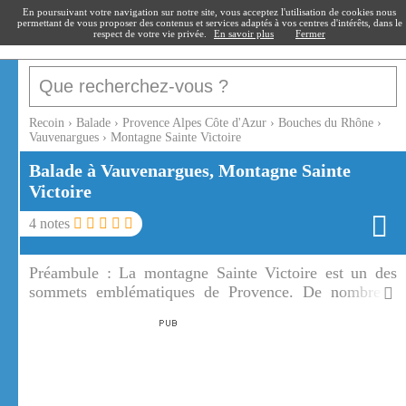
recoin
.fr
En poursuivant votre navigation sur notre site, vous acceptez l'utilisation de cookies nous
permettant de vous proposer des contenus et services adaptés à vos centres d'intérêts, dans le
respect de votre vie privée.
En savoir plus
Fermer
Recoin
›
Balade
›
Provence Alpes Côte d'Azur
›
Bouches du Rhône
›
Vauvenargues
›
Montagne Sainte Victoire
Balade à Vauvenargues, Montagne Sainte
Victoire
4
notes
Préambule :
La montagne Sainte Victoire est un des
sommets emblématiques de Provence. De nombreux
sentiers de randonnées montent tout en haut de la
montagne Sainte Victoire.