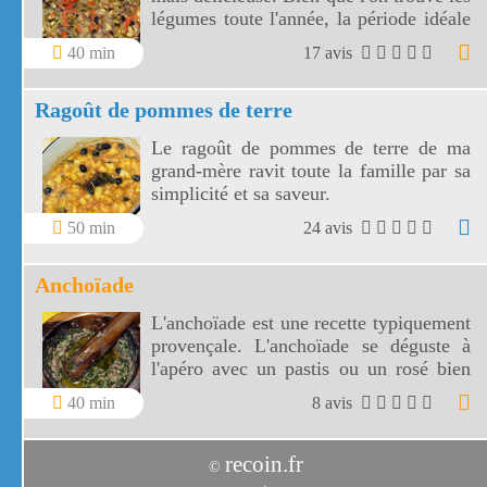
légumes toute l'année, la période idéale
pour faire cette ratatouille bohémienne
40 min
17 avis
reste le printemps et l'été.
Ragoût de pommes de terre
Le ragoût de pommes de terre de ma
grand-mère ravit toute la famille par sa
simplicité et sa saveur.
50 min
24 avis
Anchoïade
L'anchoïade est une recette typiquement
provençale. L'anchoïade se déguste à
l'apéro avec un pastis ou un rosé bien
frais.
40 min
8 avis
recoin.fr
©