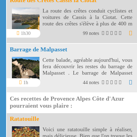
Route des Crêtes Cassis la Ciotat
La route des crêtes conduit cyclistes et
voitures de Cassis à la Ciotat. Cette
route des crêtes s'élève à plus de 400 m
et surplombe la mer au travers plusieurs
1h30
99 notes
virages.
Barrage de Malpasset
Cette balade, agréable aujourd'hui, vous
fera découvrir les restes du barrage de
Malpasset . Le barrage de Malpasset
dont la catastrophe a été vécue par la
1h
44 notes
France entière, est situé dans la vallée
du Reyran.
Ces recettes de Provence Alpes Côte d'Azur
pourraient vous plaire :
Ratatouille
Voici une ratatouille simple à réaliser,
mais délicieuse. Bien que l'on trouve les