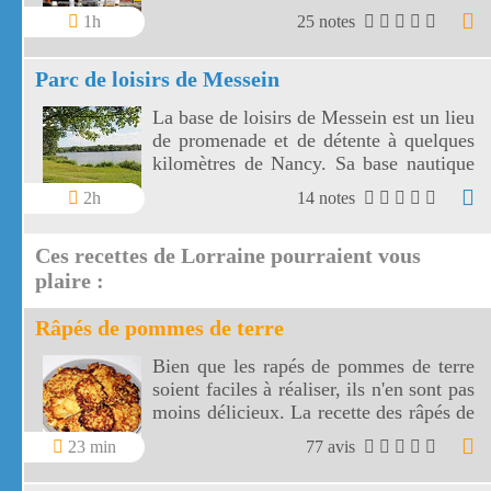
1h
25 notes
Parc de loisirs de Messein
La base de loisirs de Messein est un lieu
de promenade et de détente à quelques
kilomètres de Nancy. Sa base nautique
utilise un plan d'eau de 14 hectares.
2h
14 notes
Ces recettes de Lorraine pourraient vous
plaire :
Râpés de pommes de terre
Bien que les rapés de pommes de terre
soient faciles à réaliser, ils n'en sont pas
moins délicieux. La recette des râpés de
pommes de terre a pour base des
23 min
77 avis
produits de la région Lorraine, plus
précisément des Vosges.