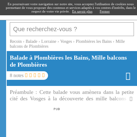
recoin
.fr
En poursuivant votre navigation sur notre site, vous acceptez l'utilisation de cookies nous
permettant de vous proposer des contenus et services adaptés à vos centres d'intérêts, dans le
respect de votre vie privée.
En savoir plus
Fermer
Recoin
›
Balade
›
Lorraine
›
Vosges
›
Plombières les Bains
›
Mille
balcons de Plombières
Balade à Plombières les Bains, Mille balcons
de Plombières
8
notes
Préambule :
Cette balade vous amènera dans la petite
cité des Vosges à la découverte des mille balcons de
Plombières. Nichée au fond de d'une vallée, Plombières
les Bains est réputée pour son thermalisme, ses mille
balcons et sa glace.