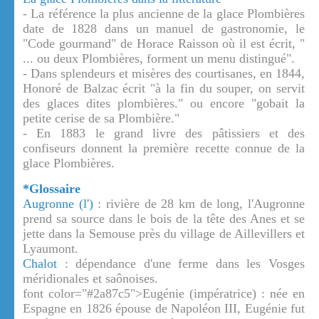
- La référence la plus ancienne de la glace Plombières
date de 1828 dans un manuel de gastronomie, le
"Code gourmand" de Horace Raisson où il est écrit, "
... ou deux Plombières, forment un menu distingué".
- Dans splendeurs et misères des courtisanes, en 1844,
Honoré de Balzac écrit "à la fin du souper, on servit
des glaces dites plombières." ou encore "gobait la
petite cerise de sa Plombière."
- En 1883 le grand livre des pâtissiers et des
confiseurs donnent la première recette connue de la
glace Plombières.
*Glossaire
Augronne (l')
: rivière de 28 km de long, l'Augronne
prend sa source dans le bois de la tête des Anes et se
jette dans la Semouse près du village de Aillevillers et
Lyaumont.
Chalot
: dépendance d'une ferme dans les Vosges
méridionales et saônoises.
font color="#2a87c5">Eugénie (impératrice) : née en
Espagne en 1826 épouse de Napoléon III, Eugénie fut