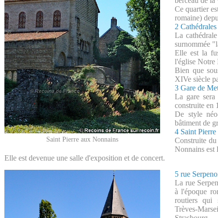
berceau de la 
Ce quartier e
romaine) depui
2 Cathédrales
La cathédrale
surnommée "la
Elle est la f
l'église Notr
Bien que sous
XIVe siècle p
3 Gare de Me
La gare sera 
construite en
De style né
bâtiment de gr
4 Saint Pierr
Saint Pierre aux Nonnains
Construite du 
Nonnains est l
Elle est devenue une salle d'exposition et de concert.
5 rue Serpeno
La rue Serpen
à l'époque ro
routiers qui
Trèves-Mars
Strasbourg.