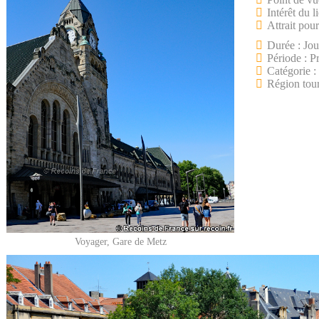
Intérêt du l
Attrait pour
Durée : Jo
Période : P
Catégorie :
Région tour
Voyager, Gare de Metz