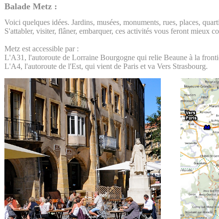
Balade Metz :
Voici quelques idées. Jardins, musées, monuments, rues, places, quarti
S'attabler, visiter, flâner, embarquer, ces activités vous feront mieux c
Metz est accessible par :
L'A31, l'autoroute de Lorraine Bourgogne qui relie Beaune à la front
L'A4, l'autoroute de l'Est, qui vient de Paris et va Vers Strasbourg.