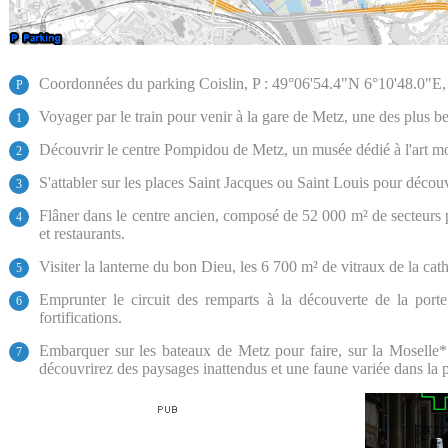
Coordonnées du parking Coislin, P : 49°06'54.4"N 6°10'48.0"E, 
P
Voyager par le train pour venir à la gare de Metz, une des plus b
1
Découvrir le centre Pompidou de Metz, un musée dédié à l'art m
2
S'attabler sur les places Saint Jacques ou Saint Louis pour découvr
3
Flâner dans le centre ancien, composé de 52 000 m² de secteurs
4
et restaurants.
Visiter la lanterne du bon Dieu, les 6 700 m² de vitraux de la ca
5
Emprunter le circuit des remparts à la découverte de la porte
6
fortifications.
Embarquer sur les bateaux de Metz pour faire, sur la Moselle*,
7
découvrirez des paysages inattendus et une faune variée dans la 