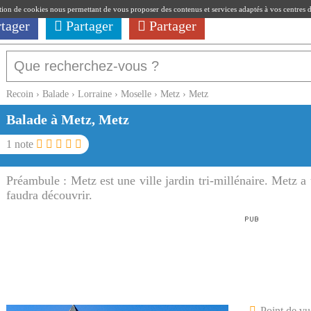
ation de cookies nous permettant de vous proposer des contenus et services adaptés à vos centres d'i
rtager
Partager
Partager
Recoin
›
Balade
›
Lorraine
›
Moselle
›
Metz
›
Metz
Balade à Metz, Metz
1
note
Préambule :
Metz est une ville jardin tri-millénaire. Metz 
faudra découvrir.
Point de vu