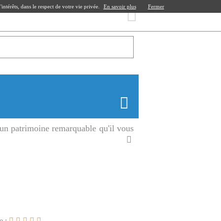
ntérêts, dans le respect de votre vie privée.
En savoir plus
Fermer
a un patrimoine remarquable qu'il vous
e :