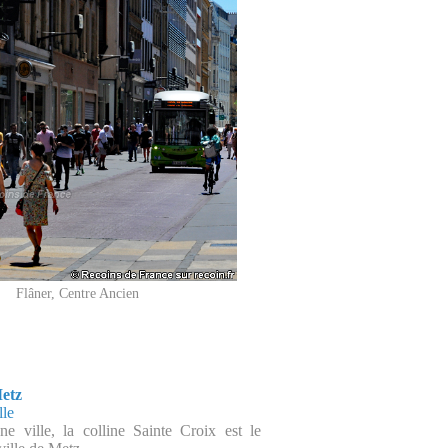
Flâner, Centre Ancien
Metz
lle
ne ville, la colline Sainte Croix est le