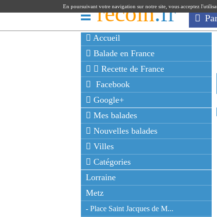
recoin
.fr
En poursuivant votre navigation sur notre site, vous acceptez l'utilis
Pa
Accueil
Balade en France
Recette de France
Facebook
Google+
Mes balades
Nouvelles balades
Villes
Catégories
Lorraine
Metz
- Place Saint Jacques de M...