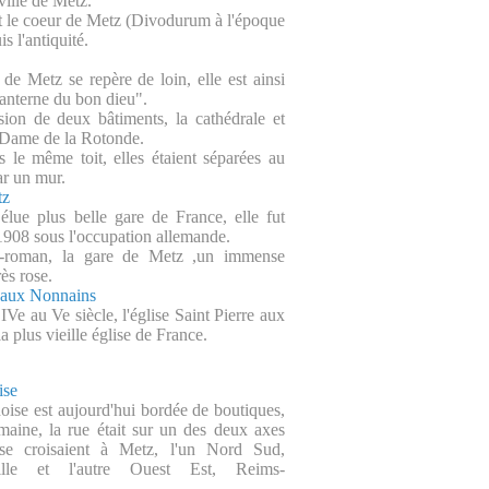
ville de Metz.
st le coeur de Metz (Divodurum à l'époque
s l'antiquité.
 de Metz se repère de loin, elle est ainsi
nterne du bon dieu".
usion de deux bâtiments, la cathédrale et
e Dame de la Rotonde.
 le même toit, elles étaient séparées au
ar un mur.
tz
élue plus belle gare de France, elle fut
 1908 sous l'occupation allemande.
o-roman, la gare de Metz ,un immense
ès rose.
e aux Nonnains
IVe au Ve siècle, l'église Saint Pierre aux
a plus vieille église de France.
ise
oise est aujourd'hui bordée de boutiques,
maine, la rue était sur un des deux axes
 se croisaient à Metz, l'un Nord Sud,
eille et l'autre Ouest Est, Reims-