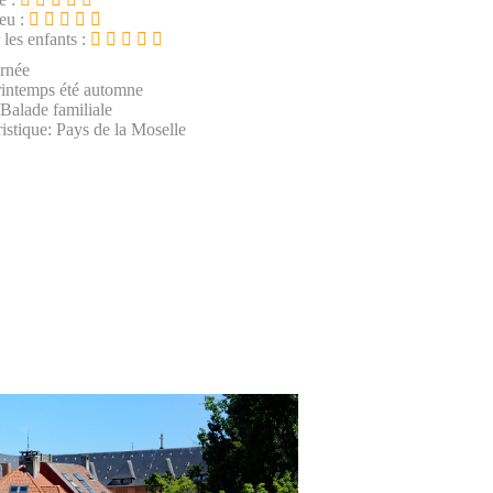
ieu :
 les enfants :
urnée
rintemps été automne
 Balade familiale
istique: Pays de la Moselle