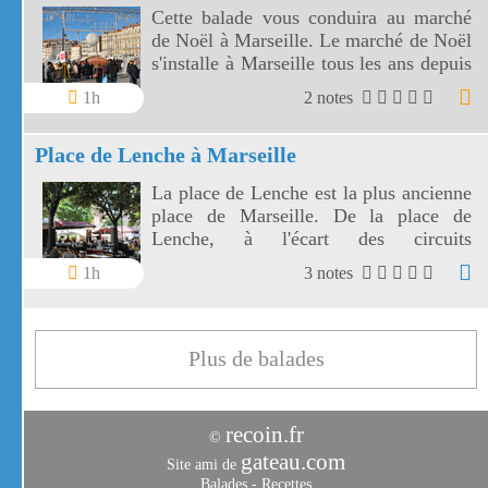
Cette balade vous conduira au marché
de Noël à Marseille. Le marché de Noël
s'installe à Marseille tous les ans depuis
2002, au bout de la Canebière au bord
1h
2 notes
du Vieux Port.
Place de Lenche à Marseille
La place de Lenche est la plus ancienne
place de Marseille. De la place de
Lenche, à l'écart des circuits
touristiques, on aperçoit tout de même
1h
3 notes
le Vieux Port et Notre Dame de la
Garde.
Plus de balades
recoin.fr
©
gateau.com
Site ami de
Balades
-
Recettes