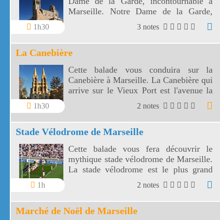
Dame de la Garde, incontournable à
Marseille. Notre Dame de la Garde,
construite sur une butte, veille sur
1h30
3 notes
Marseille depuis 1864.
La Canebière
Cette balade vous conduira sur la
Canebière à Marseille. La Canebière qui
arrive sur le Vieux Port est l'avenue la
plus connue de Marseille.
1h30
2 notes
Stade Vélodrome de Marseille
Cette balade vous fera découvrir le
mythique stade vélodrome de Marseille.
La stade vélodrome est le plus grand
stade du championnat de France de
1h
2 notes
football.
Marché de Noël de Marseille