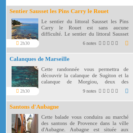
Sentier Sausset les Pins Carry le Rouet
Le sentier du littoral Sausset les Pins
Carry le Rouet est sans aucune
difficulté. Le sentier du littoral Sausset
les Pins Carry le Rouet, c',est 5 km de
2h30
6 notes
balade au bord de la Côte Bleue.
Calanques de Marseille
Cette randonnée vous permettra de
découvrir la calanque de Sugiton et la
calanque de Morgiou, deux des
calanques de Marseille moins connues
2h30
9 notes
ou assimilées aux calanques de Cassis
mais toutes aussi spectaculaires.
Santons d'Aubagne
Cette balade vous conduira au marché
des santons de Provence dans la ville
d'Aubagne. Aubagne est située aux