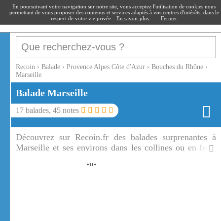
recoin
.fr
En poursuivant votre navigation sur notre site, vous acceptez l'utilisation de cookies nous
permettant de vous proposer des contenus et services adaptés à vos centres d'intérêts, dans le
respect de votre vie privée.
En savoir plus
Fermer
Recoin
›
Balade
›
Provence Alpes Côte d'Azur
›
Bouches du Rhône
›
Marseille
Balade
Marseille
17
balades,
45
notes
Découvrez sur Recoin.fr des balades surprenantes à
Marseille et ses environs dans les collines ou en bord
de mer.