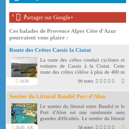
'
'
'
Partager sur Google+
Ces balades de Provence Alpes Côte d'Azur
pourraient vous plaire :
Route des Crêtes Cassis la Ciotat
La route des crêtes conduit cyclistes et
voitures de Cassis à la Ciotat. Cette
route des crêtes s'élève à plus de 400 m
et surplombe la mer au travers plusieurs
1h30
99 notes
virages.
Sentier du Littoral Bandol Port d'Alon
Le sentier du littoral entre Bandol et le
Port d'Alon est une randonnée sans
grandes difficultés. Le sentier du littoral
Bandol Port d'Alon offre des paysages
2h30, AR
58 notes