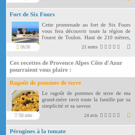
magnifiques.
Fort de Six Fours
Cette promenade au fort de Six Fours
vous fera découvrir toute la région de
l'ouest de Toulon. Haut de 210 mètres,
le fort de Six Fours vous offre un vaste
0h30
21 notes
panorama vers une côte découpée, des
montagnes toulonnaises jusqu' aux îles
Ces recettes de Provence Alpes Côte d'Azur
de Marseille.
pourraient vous plaire :
Ragoût de pommes de terre
Le ragoût de pommes de terre de ma
grand-mère ravit toute la famille par sa
simplicité et sa saveur.
50 min
24 avis
Pérugines à la tomate