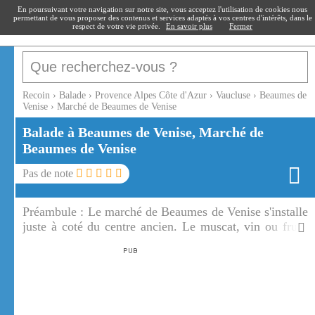
recoin
.fr
En poursuivant votre navigation sur notre site, vous acceptez l'utilisation de cookies nous
permettant de vous proposer des contenus et services adaptés à vos centres d'intérêts, dans le
respect de votre vie privée.
En savoir plus
Fermer
Recoin
›
Balade
›
Provence Alpes Côte d'Azur
›
Vaucluse
›
Beaumes de
Venise
›
Marché de Beaumes de Venise
Balade à Beaumes de Venise, Marché de
Beaumes de Venise
Pas de note
Préambule :
Le marché de Beaumes de Venise s'installe
juste à coté du centre ancien. Le muscat, vin ou fruit,
est une spécialité de Beaumes de Venise et de son
marché.