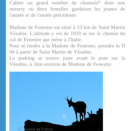
Cabret un grand nombre de chamois* dont une
nursery où deux femelles gardaient les jeunes de
l'année et de l'année précédente.
Madone de Fenestre est situé à 13 km de Saint Martin
Vésubie. L'altitude y est de 1910 m sur le chemin du
col de Fenestre qui mène à l'Italie.
Pour se rendre à la Madone de Fenestre, prendre la D
94 à partir de Saint Martin de Vésubie.
Le parking se trouve juste avant le pont sur la
Vésubie, à 1km environ de Madone de Fenestre.