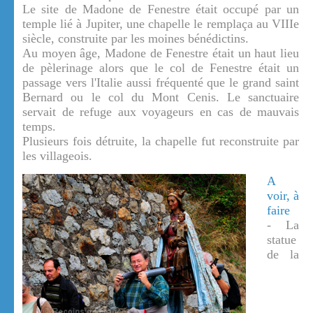
Le site de Madone de Fenestre était occupé par un
temple lié à Jupiter, une chapelle le remplaça au VIIIe
siècle, construite par les moines bénédictins.
Au moyen âge, Madone de Fenestre était un haut lieu
de pèlerinage alors que le col de Fenestre était un
passage vers l'Italie aussi fréquenté que le grand saint
Bernard ou le col du Mont Cenis. Le sanctuaire
servait de refuge aux voyageurs en cas de mauvais
temps.
Plusieurs fois détruite, la chapelle fut reconstruite par
les villageois.
A
voir, à
faire
- La
statue
de la