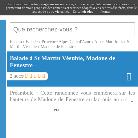
recoin
.fr
En poursuivant votre navigation sur notre site, vous acceptez l'utilisation de cookies nous
permettant de vous proposer des contenus et services adaptés à vos centres d'intérêts, dans le
respect de votre vie privée.
En savoir plus
Fermer
Recoin
›
Balade
›
Provence Alpes Côte d'Azur
›
Alpes Maritimes
›
St
Martin Vésubie
›
Madone de Fenestre
Balade à St Martin Vésubie, Madone de
Fenestre
2
notes
Préambule :
Cette randonnée vous emmènera sur les
hauteurs de Madone de Fenestre au lac puis au col de
Fenestre. Le Vallon de Madone de Fenestre est situé à
l'est de Saint Martin Vésubie et conduit à la frontière
italienne.