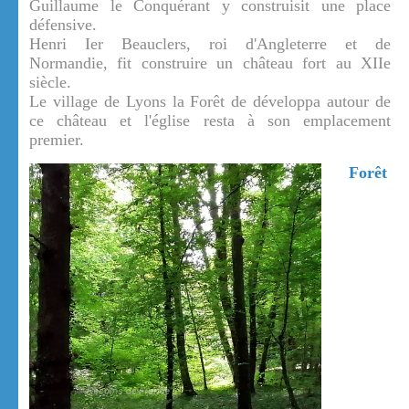
Guillaume le Conquérant y construisit une place
défensive.
Henri Ier Beauclers, roi d'Angleterre et de
Normandie, fit construire un château fort au XIIe
siècle.
Le village de Lyons la Forêt de développa autour de
ce château et l'église resta à son emplacement
premier.
Forêt