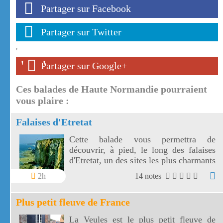
Partager sur Facebook
Partager sur Twitter
'
'
'
Partager sur Google+
Ces balades de Haute Normandie pourraient
vous plaire :
Falaises d'Etretat
Cette balade vous permettra de
découvrir, à pied, le long des falaises
d'Etretat, un des sites les plus charmants
de France. Suivez bien les chemins pour
2h
14 notes
respecter ce lieu car les falaises d'Etretat
sont très fréquentées.
Plus petit fleuve de France
La Veules est le plus petit fleuve de