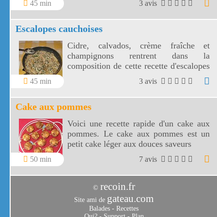
45 min
3 avis
Escalopes cauchoises
Cidre, calvados, crème fraîche et
champignons rentrent dans la
composition de cette recette d'escalopes
cauchoises. Ces escalopes cauchoises
45 min
3 avis
sont tout simplement savoureuses.
Cake aux pommes
Voici une recette rapide d'un cake aux
pommes. Le cake aux pommes est un
petit cake léger aux douces saveurs
50 min
7 avis
recoin.fr
©
gateau.com
Site ami de
Balades
-
Recettes
Qui?
-
Support
-
Plan