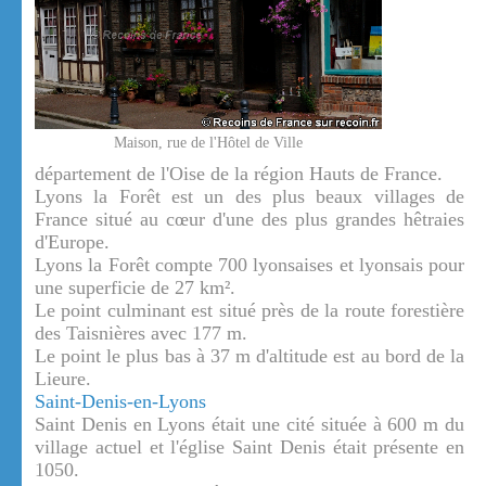
Maison, rue de l'Hôtel de Ville
département de l'Oise de la région Hauts de France.
Lyons la Forêt est un des plus beaux villages de
France situé au cœur d'une des plus grandes hêtraies
d'Europe.
Lyons la Forêt compte 700 lyonsaises et lyonsais pour
une superficie de 27 km².
Le point culminant est situé près de la route forestière
des Taisnières avec 177 m.
Le point le plus bas à 37 m d'altitude est au bord de la
Lieure.
Saint-Denis-en-Lyons
Saint Denis en Lyons était une cité située à 600 m du
village actuel et l'église Saint Denis était présente en
1050.