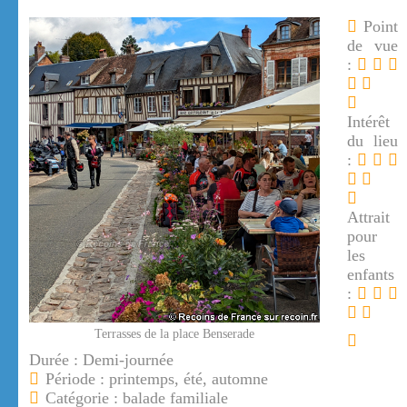
Point
de vue
:
Intérêt
du lieu
:
Attrait
pour
les
enfants
:
Terrasses de la place Benserade
Durée : Demi-journée
Période : printemps, été, automne
Catégorie : balade familiale