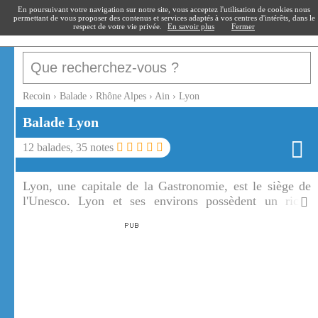
recoin
.fr
En poursuivant votre navigation sur notre site, vous acceptez l'utilisation de cookies nous
permettant de vous proposer des contenus et services adaptés à vos centres d'intérêts, dans le
respect de votre vie privée.
En savoir plus
Fermer
Recoin
›
Balade
›
Rhône Alpes
›
Ain
›
Lyon
Balade
Lyon
12
balades,
35
notes
Lyon, une capitale de la Gastronomie, est le siège de
l'Unesco. Lyon et ses environs possèdent un riche
patrimoine architectural et naturel.