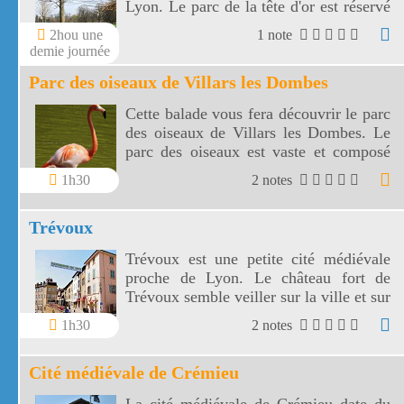
Lyon. Le parc de la tête d'or est réservé
aux familles, aux sportifs, aux piétons,
2hou une
1 note
aux cyclistes, aux naturalistes, aux
demie journée
jeunes bref à tous.
Parc des oiseaux de Villars les Dombes
Cette balade vous fera découvrir le parc
des oiseaux de Villars les Dombes. Le
parc des oiseaux est vaste et composé
de grands étangs et de plusieurs volières
1h30
2 notes
accessibles.
Trévoux
Trévoux est une petite cité médiévale
proche de Lyon. Le château fort de
Trévoux semble veiller sur la ville et sur
la Saône.
1h30
2 notes
Cité médiévale de Crémieu