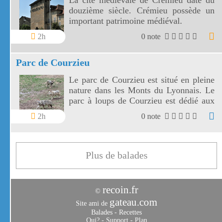
La cité médiévale de Crémieu date du
douzième siècle. Crémieu possède un
important patrimoine médiéval.
2h
0 note
Parc de Courzieu
Le parc de Courzieu est situé en pleine
nature dans les Monts du Lyonnais. Le
parc à loups de Courzieu est dédié aux
loups et aux rapaces.
2h
0 note
Plus de balades
recoin.fr
©
gateau.com
Site ami de
Balades
-
Recettes
Qui?
-
Support
-
Plan