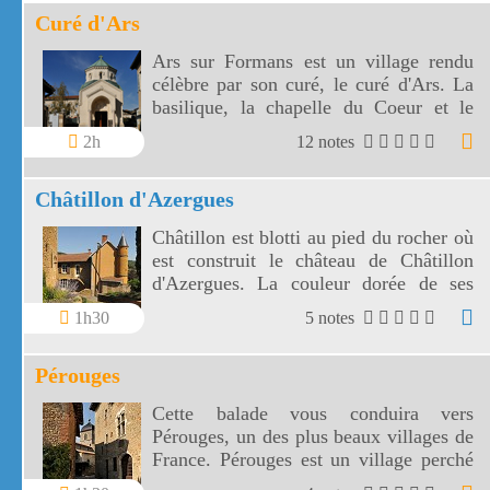
Curé d'Ars
Ars sur Formans est un village rendu
célèbre par son curé, le curé d'Ars. La
basilique, la chapelle du Coeur et le
musée de cire sont les incontournables
2h
12 notes
d'Ars sur Formans.
Châtillon d'Azergues
Châtillon est blotti au pied du rocher où
est construit le château de Châtillon
d'Azergues. La couleur dorée de ses
pierres fait de Châtillon d'Azergues un
1h30
5 notes
magnifique village.
Pérouges
Cette balade vous conduira vers
Pérouges, un des plus beaux villages de
France. Pérouges est un village perché
composé d'un bel ensemble de maisons