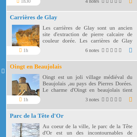
1h30
4 notes
de pierres et de rues pavées.
Carrières de Glay
Les carrières de Glay sont un ancien
site d'extraction de pierre calcaire de
couleur dorée. Les carrières de Glay
sont accessibles toute l'année.
1h
6 notes
Oingt en Beaujolais
Oingt est un joli village médiéval du
Beaujolais ,au pays des Pierres Dorées.
Le charme d'Oingt en beaujolais tient
aussi à la couleur ocre et dorée de ses
1h
3 notes
pierres.
Parc de la Tête d'Or
Au coeur de la ville, le parc de la Tête
d'Or est un des incontournables de