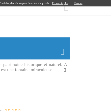
ntérêts, dans le respect de votre vie privée.
En savoir plus
Fermer
n patrimoine historique et naturel. A
 est une fontaine miraculeuse
e :