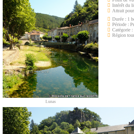
Intérêt du l
Attrait pour
Durée : 1 h
Période : P
Catégorie :
Région tou
Lunas