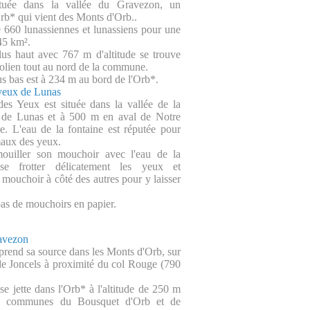
ituée dans la vallée du Gravezon, un
Orb* qui vient des Monts d'Orb..
660 lunassiennes et lunassiens pour une
45 km².
lus haut avec 767 m d'altitude se trouve
éolien tout au nord de la commune.
us bas est à 234 m au bord de l'Orb*.
yeux de Lunas
es Yeux est située dans la vallée de la
de Lunas et à 500 m en aval de Notre
. L'eau de la fontaine est réputée pour
maux des yeux.
 mouiller son mouchoir avec l'eau de la
se frotter délicatement les yeux et
 mouchoir à côté des autres pour y laisser
as de mouchoirs en papier.
avezon
rend sa source dans les Monts d'Orb, sur
e Joncels à proximité du col Rouge (790
e jette dans l'Orb* à l'altitude de 250 m
es communes du Bousquet d'Orb et de