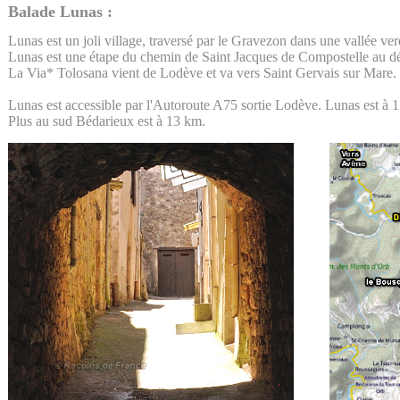
Balade Lunas :
Lunas est un joli village, traversé par le Gravezon dans une vallée v
Lunas est une étape du chemin de Saint Jacques de Compostelle au dé
La Via* Tolosana vient de Lodève et va vers Saint Gervais sur Mare.
Lunas est accessible par l'Autoroute A75 sortie Lodève. Lunas est à 
Plus au sud Bédarieux est à 13 km.