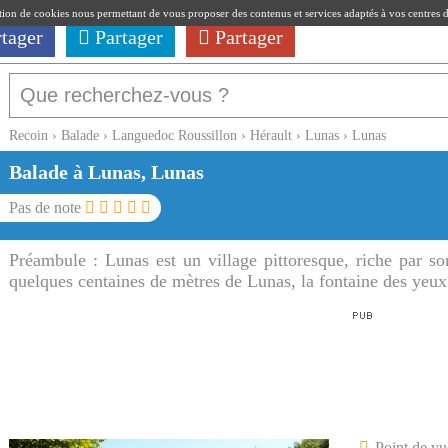
ation de cookies nous permettant de vous proposer des contenus et services adaptés à vos centres d'i
rtager
Partager
Partager
Recoin
›
Balade
›
Languedoc Roussillon
›
Hérault
›
Lunas
›
Lunas
Balade à Lunas, Lunas
Pas de note
Préambule :
Lunas est un village pittoresque, riche par so
quelques centaines de mètres de Lunas, la fontaine des yeux
Point de vu