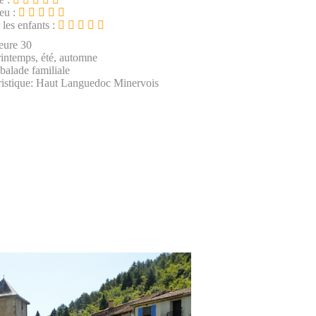
ieu :
 les enfants :
eure 30
rintemps, été, automne
 balade familiale
ristique: Haut Languedoc Minervois