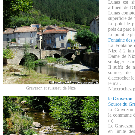
Lunas est s
affluent de l'
Lunas compte 
superficie de 
Le point le p
près du parc 
Le point le pl
Fontaine des 
La Fontaine d
Nize à 2 km 
Dame de Nize
soulager les 
Il suffit de
source, de 
d'accrocher le
le mal.
Gravezon et ruisseau de Nize
N'accrochez p
le Gravezon
Source du Gr
Le Gravezon p
la commune d
m).
Le Gravezon s
en limite d