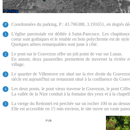
Coordonnées du parking, P : 43.706388, 3.191651, en degrés d
P
L'église paroissiale est dédiée à Saint-Pancrace. Les chapitraux
1
coeur sont gothiques et le retable en bois polychrome est de style
Quelques arbres remarquables sont juste à côté.
Le pont sur le Gravezon offre un joli point de vue sur Lunas.
2
En amont, deux passerelles permettent de traverser la rivière e
village.
Le quartier de Villeneuve est situé sur la rive droite du Gravez
3
siècle est aujourd'hui un restaurant situé à la confluence du Grav
Les deux ponts, le pont vieux traverse le Gravezon, le pont Ciffr
4
La vallée de la Nize conduit à la fontaine des yeux et à la chape
La vierge du Redontel est perchée sur un rocher 100 m au dessus
5
Elle est accessible en 15 min environ, le site ouvre un vaste pan