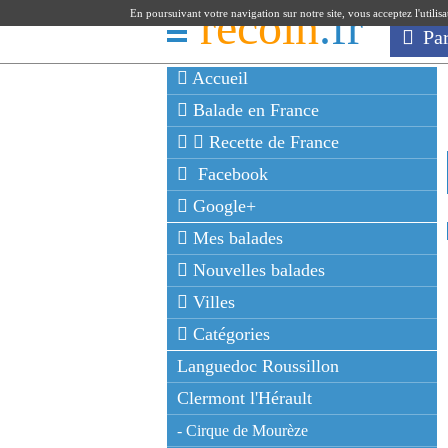
recoin
.fr
En poursuivant votre navigation sur notre site, vous acceptez l'utilis
Pa
Accueil
Balade en France
Recette de France
Facebook
Google+
Mes balades
Nouvelles balades
Villes
Catégories
Languedoc Roussillon
Clermont l'Hérault
- Cirque de Mourèze