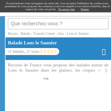
recoin
.fr
En poursuivant votre navigation sur notre site, vous acceptez l'utilisation de cookies nous
permettant de vous proposer des contenus et services adaptés à vos centres d'intérêts, dans le
respect de votre vie privée.
En savoir plus
Fermer
Recoin
›
Balade
›
Franche Comté
›
Jura
›
Lons le Saunier
Balade
Lons le Saunier
11
balades,
27
notes
Recoins de France vous propose des balades autour de
Lons le Saunier dans les plaines, les cirques et les
plateaux.