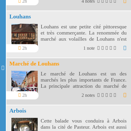
2h
4 notes
Louhans à Branges
Louhans
Louhans est une petite cité pittoresque
et très commerçante. La renommée du
marché aux volailles de Louhans n'est
plus à faire.
2h
1 note
Marché de Louhans
Le marché de Louhans est un des
marchés les plus importants de France.
La principale attraction du marché de
Louhans est le marché aux volailles.
2h
2 notes
Arbois
Cette balade vous conduira à Arbois
dans la cité de Pasteur. Arbois est aussi