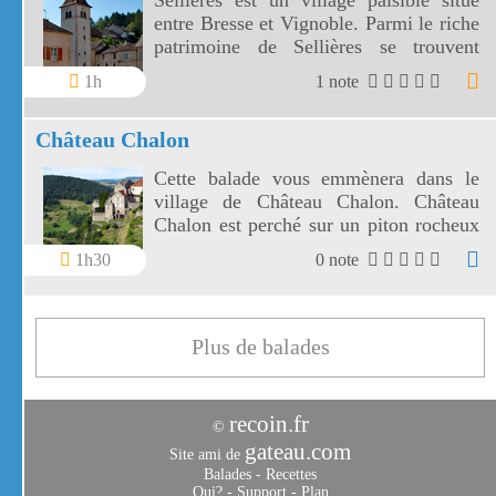
Sellières est un village paisible situé
entre Bresse et Vignoble. Parmi le riche
patrimoine de Sellières se trouvent
l'église sans clocher et le clocher sans
1h
1 note
église.
Château Chalon
Cette balade vous emmènera dans le
village de Château Chalon. Château
Chalon est perché sur un piton rocheux
au dessus de son vignoble.
1h30
0 note
Plus de balades
recoin.fr
©
gateau.com
Site ami de
Balades
-
Recettes
Qui?
-
Support
-
Plan