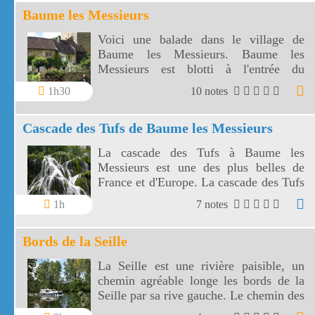
Baume les Messieurs
Voici une balade dans le village de
Baume les Messieurs. Baume les
Messieurs est blotti à l'entrée du
spectaculaire cirque de Baume.
1h30
10 notes
Cascade des Tufs de Baume les Messieurs
La cascade des Tufs à Baume les
Messieurs est une des plus belles de
France et d'Europe. La cascade des Tufs
de Baume les Messieurs est à voir au
1h
7 notes
printemps ou après de fortes pluies.
Bords de la Seille
La Seille est une rivière paisible, un
chemin agréable longe les bords de la
Seille par sa rive gauche. Le chemin des
bords de la Seille vous mènera de