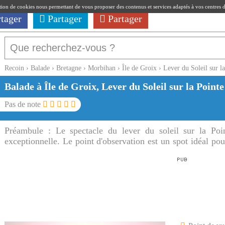
ation de cookies nous permettant de vous proposer des contenus et services adaptés à vos centres d'i
rtager
Partager
Partager
Recoin
›
Balade
›
Bretagne
›
Morbihan
›
Île de Groix
›
Lever du Soleil sur l
Balade à Île de Groix, Lever du Soleil sur la Point
Pas de note
Préambule :
Le spectacle du lever du soleil sur la Po
exceptionnelle. Le point d'observation est un spot idéal pour
des Chats.