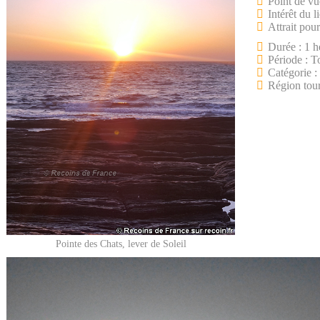
Point de vu
Intérêt du l
Attrait pour
Durée : 1 h
Période : T
Catégorie :
Région tou
Pointe des Chats, lever de Soleil