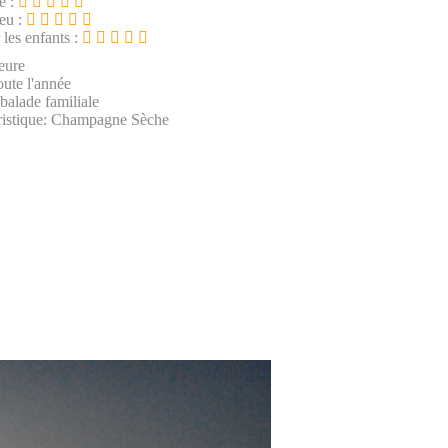
e :
ieu :
 les enfants :
eure
oute l'année
 balade familiale
ristique: Champagne Sèche