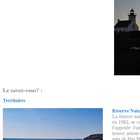
Le savez-vous? :
Territoires
Réserve Natur
La réserve nat
en 1982, se c
l'opposée l'u
trouve autour 
près de Pen 