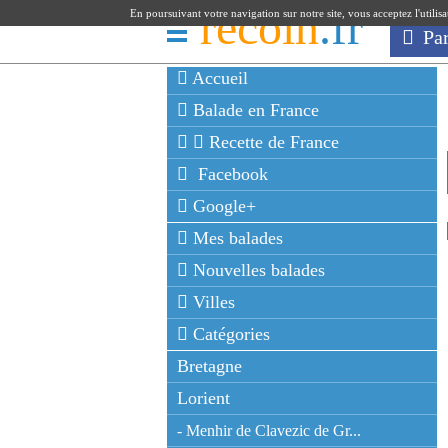
recoin
.fr
En poursuivant votre navigation sur notre site, vous acceptez l'utilis
Pa
Accueil
Balade en France
Recette de France
Facebook
Google+
Mes balades
Nouvelles balades
Villes
Catégories
Bretagne
Lorient
- Menhir de Clavezic de Gr...