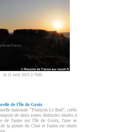
le 11 avril 2025 à 7h46
elle de l'Île de Groix
urelle nationale "François Le Bail", créée
ompose de deux zones distinctes situées à
ne de l'autre sur l'île de Groix, l'une se
de la pointe du Chat et l'autre est située
Men.