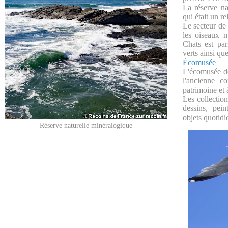
La réserve na
qui était un r
Le secteur de
les oiseaux m
Chats est par
verts ainsi qu
Écomusée
L'écomusée de
l'ancienne c
patrimoine et à
Les collectio
dessins, pei
objets quotidi
Réserve naturelle minéralogique