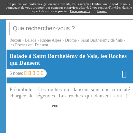
recoin
.fr
En poursuivant votre navigation sur notre site, vous acceptez l'utilisation de cookies nous
permettant de vous proposer des contenus et services adaptés à vos centres d'intérêts, dans le
respect de votre vie privée.
En savoir plus
Fermer
Recoin
›
Balade
›
Rhône Alpes
›
Drôme
›
Saint Barthélémy de Vals
›
les Roches qui Dansent
Balade à Saint Barthélémy de Vals, les Roches
qui Dansent
5
notes
Préambule :
Les roches qui dansent sont une curiosité
chargée de légendes. Les roches qui dansent sont un
site insolite et énigmatique.