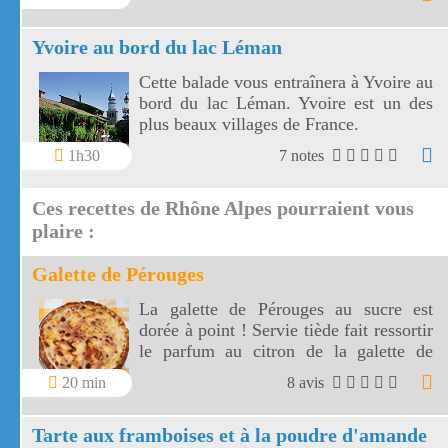
face au glacier des Evettes et à la vallée
de l'Arc. Le col de l'Iseran est le plus
Yvoire au bord du lac Léman
haut de France.
Cette balade vous entraînera à Yvoire au
bord du lac Léman. Yvoire est un des
plus beaux villages de France.
1h30
7 notes
Ces recettes de Rhône Alpes pourraient vous
plaire :
Galette de Pérouges
La galette de Pérouges au sucre est
dorée à point ! Servie tiède fait ressortir
le parfum au citron de la galette de
Pérouges.
20 min
8 avis
Tarte aux framboises et à la poudre d'amande