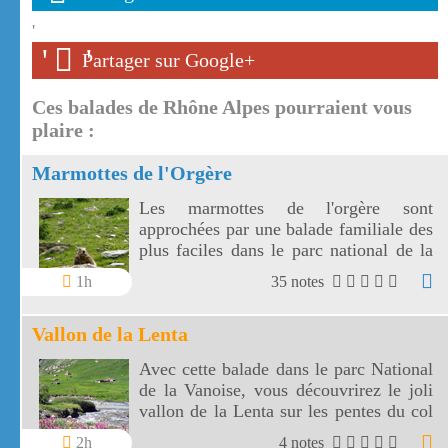
'
'
'
Partager sur Google+
Ces balades de Rhône Alpes pourraient vous
plaire :
Marmottes de l'Orgère
Les marmottes de l'orgère sont
approchées par une balade familiale des
plus faciles dans le parc national de la
Vanoise. Les marmottes de l'Orgère sont
1h
35 notes
visibles au fond d'un vallon juste en
dessous des 2000 m d'altitude.
Vallon de la Lenta
Avec cette balade dans le parc National
de la Vanoise, vous découvrirez le joli
vallon de la Lenta sur les pentes du col
de l'Iseran. Le vallon de la Lenta fait
2h
4 notes