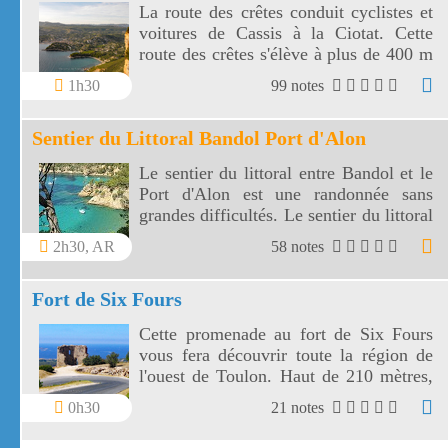
La route des crêtes conduit cyclistes et
voitures de Cassis à la Ciotat. Cette
route des crêtes s'élève à plus de 400 m
et surplombe la mer au travers plusieurs
1h30
99 notes
virages.
Sentier du Littoral Bandol Port d'Alon
Le sentier du littoral entre Bandol et le
Port d'Alon est une randonnée sans
grandes difficultés. Le sentier du littoral
Bandol Port d'Alon offre des paysages
2h30, AR
58 notes
magnifiques.
Fort de Six Fours
Cette promenade au fort de Six Fours
vous fera découvrir toute la région de
l'ouest de Toulon. Haut de 210 mètres,
le fort de Six Fours vous offre un vaste
0h30
21 notes
panorama vers une côte découpée, des
montagnes toulonnaises jusqu' aux îles