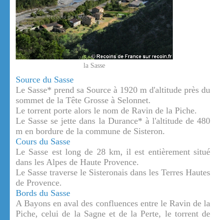
la Sasse
Source du Sasse
Le Sasse* prend sa Source à 1920 m d'altitude près du
sommet de la Tête Grosse à Selonnet.
Le torrent porte alors le nom de Ravin de la Piche.
Le Sasse se jette dans la Durance* à l'altitude de 480
m en bordure de la commune de Sisteron.
Cours du Sasse
Le Sasse est long de 28 km, il est entièrement situé
dans les Alpes de Haute Provence.
Le Sasse traverse le Sisteronais dans les Terres Hautes
de Provence.
Bords du Sasse
A Bayons en aval des confluences entre le Ravin de la
Piche, celui de la Sagne et de la Perte, le torrent de