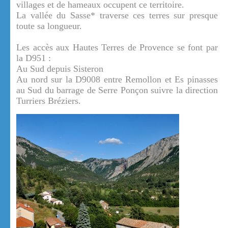
villages et de hameaux occupent ce territoire.
La vallée du Sasse* traverse ces terres sur presque
toute sa longueur.
Les accès aux Hautes Terres de Provence se font par
la D951 :
Au Sud depuis Sisteron
Au nord sur la D9008 entre Remollon et Es pinasses
au Sud du barrage de Serre Ponçon suivre la direction
Turriers Bréziers.