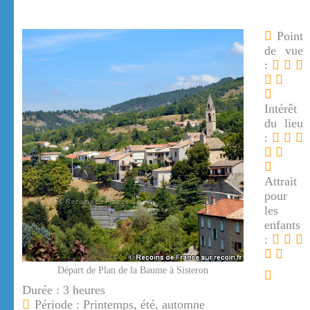
Point
de vue
:
Intérêt
du lieu
:
Attrait
pour
les
enfants
:
Départ de Plan de la Baume à Sisteron
Durée : 3 heures
Période : Printemps, été, automne