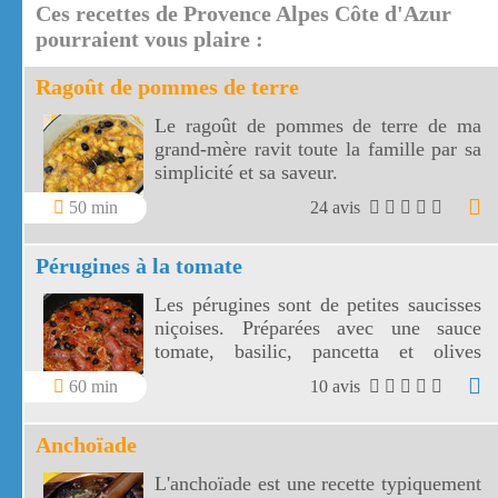
Ces recettes de Provence Alpes Côte d'Azur
de Marseille.
pourraient vous plaire :
Ragoût de pommes de terre
Le ragoût de pommes de terre de ma
grand-mère ravit toute la famille par sa
simplicité et sa saveur.
50 min
24 avis
Pérugines à la tomate
Les pérugines sont de petites saucisses
niçoises. Préparées avec une sauce
tomate, basilic, pancetta et olives
niçoises, vos pérugines vont
60 min
10 avis
accompagner divinement vos pâtes
fraîches!
Anchoïade
L'anchoïade est une recette typiquement