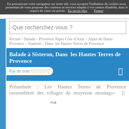
recoin
.fr
En poursuivant votre navigation sur notre site, vous acceptez l'utilisation de cookies nous
permettant de vous proposer des contenus et services adaptés à vos centres d'intérêts, dans le
respect de votre vie privée.
En savoir plus
Fermer
Recoin
›
Balade
›
Provence Alpes Côte d'Azur
›
Alpes de Haute
Provence
›
Sisteron
›
Dans les Hautes Terres de Provence
Balade à Sisteron, Dans les Hautes Terres de
Provence
Pas de note
Préambule :
Les Hautes Terres de Provence
rassemblent des villages de moyenne montagne. Au
coeur des Hautes Terres de Provence coule le Sasse.