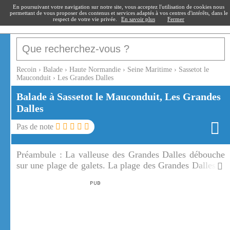
recoin
.fr
En poursuivant votre navigation sur notre site, vous acceptez l'utilisation de cookies nous
permettant de vous proposer des contenus et services adaptés à vos centres d'intérêts, dans le
respect de votre vie privée.
En savoir plus
Fermer
Recoin
›
Balade
›
Haute Normandie
›
Seine Maritime
›
Sassetot le
Mauconduit
›
Les Grandes Dalles
Balade à Sassetot le Mauconduit, Les Grandes
Dalles
Pas de note
Préambule :
La valleuse des Grandes Dalles débouche
sur une plage de galets. La plage des Grandes Dalles et
son environnement sont très appréciés.