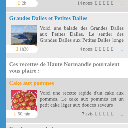
de France. Suivez bien les chemins pour
2h
14 notes
respecter ce lieu car les falaises d'Etretat
sont très fréquentées.
Grandes Dalles et Petites Dalles
Voici une balade des Grandes Dalles
aux Petites Dalles. Le sentier des
Grandes Dalles aux Petites Dalles longe
de hautes Falaises.
1h30
4 notes
Ces recettes de Haute Normandie pourraient
vous plaire :
Cake aux pommes
Voici une recette rapide d'un cake aux
pommes. Le cake aux pommes est un
petit cake léger aux douces saveurs
50 min
7 avis