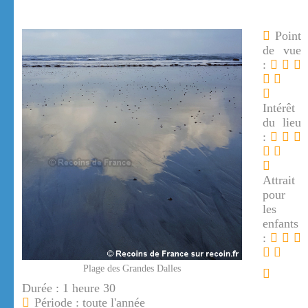
Point
de vue
:
Intérêt
du lieu
:
Attrait
pour
les
enfants
:
Plage des Grandes Dalles
Durée : 1 heure 30
Période : toute l'année