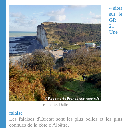
4 sites
sur le
GR
21
Une
Les Petites Dalles
falaise
Les falaises d'Etretat sont les plus belles et les plus
connues de la côte d'Albâtre.