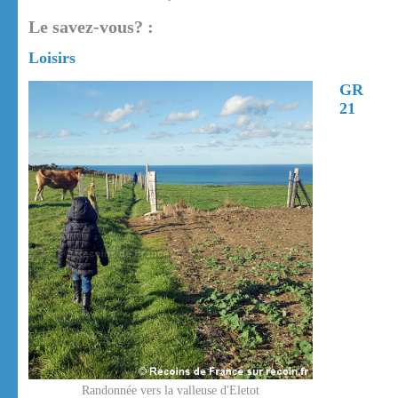
Le savez-vous? :
Loisirs
GR
21
Randonnée vers la valleuse d'Eletot