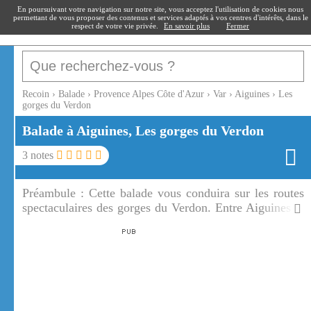
recoin
.fr
En poursuivant votre navigation sur notre site, vous acceptez l'utilisation de cookies nous
permettant de vous proposer des contenus et services adaptés à vos centres d'intérêts, dans le
respect de votre vie privée.
En savoir plus
Fermer
Recoin
›
Balade
›
Provence Alpes Côte d'Azur
›
Var
›
Aiguines
›
Les
gorges du Verdon
Balade à Aiguines, Les gorges du Verdon
3
notes
Préambule :
Cette balade vous conduira sur les routes
spectaculaires des gorges du Verdon. Entre Aiguines et
Trigance sur la rive gauche des Gorges du Verdon.