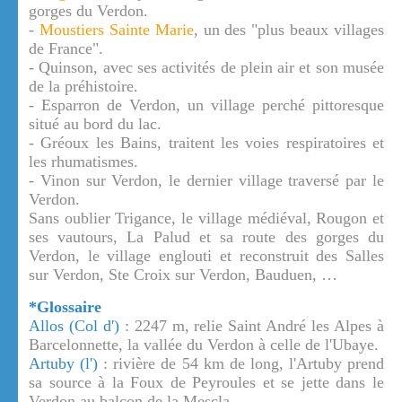
gorges du Verdon.
-
Moustiers Sainte Marie
, un des "plus beaux villages
de France".
- Quinson, avec ses activités de plein air et son musée
de la préhistoire.
- Esparron de Verdon, un village perché pittoresque
situé au bord du lac.
- Gréoux les Bains, traitent les voies respiratoires et
les rhumatismes.
- Vinon sur Verdon, le dernier village traversé par le
Verdon.
Sans oublier Trigance, le village médiéval, Rougon et
ses vautours, La Palud et sa route des gorges du
Verdon, le village englouti et reconstruit des Salles
sur Verdon, Ste Croix sur Verdon, Bauduen, …
*Glossaire
Allos (Col d')
: 2247 m, relie Saint André les Alpes à
Barcelonnette, la vallée du Verdon à celle de l'Ubaye.
Artuby (l')
: rivière de 54 km de long, l'Artuby prend
sa source à la Foux de Peyroules et se jette dans le
Verdon au balcon de la Mescla.