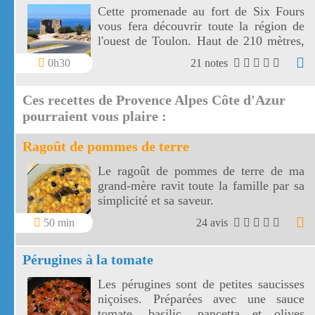
Cette promenade au fort de Six Fours
vous fera découvrir toute la région de
l'ouest de Toulon. Haut de 210 mètres,
le fort de Six Fours vous offre un vaste
0h30
21 notes
panorama vers une côte découpée, des
montagnes toulonnaises jusqu' aux îles
Ces recettes de Provence Alpes Côte d'Azur
de Marseille.
pourraient vous plaire :
Ragoût de pommes de terre
Le ragoût de pommes de terre de ma
grand-mère ravit toute la famille par sa
simplicité et sa saveur.
50 min
24 avis
Pérugines à la tomate
Les pérugines sont de petites saucisses
niçoises. Préparées avec une sauce
tomate, basilic, pancetta et olives