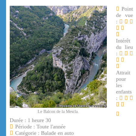
Point
de vue
:
Intérêt
du lieu
:
Attrait
pour
les
enfants
:
Le Balcon de la Mescla.
Durée : 1 heure 30
Période : Toute l'année
Catégorie : Balade en auto