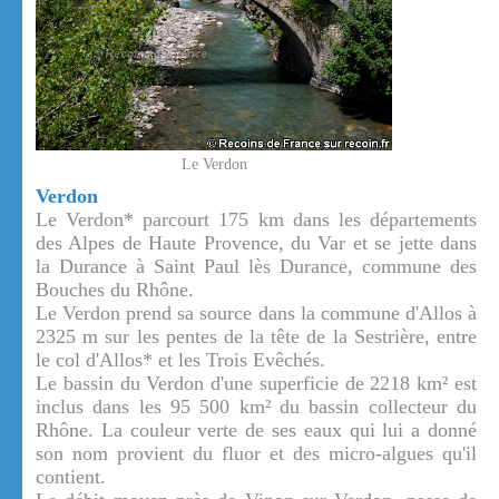
Le Verdon
Verdon
Le Verdon* parcourt 175 km dans les départements
des Alpes de Haute Provence, du Var et se jette dans
la Durance à Saint Paul lès Durance, commune des
Bouches du Rhône.
Le Verdon prend sa source dans la commune d'Allos à
2325 m sur les pentes de la tête de la Sestrière, entre
le col d'Allos* et les Trois Evêchés.
Le bassin du Verdon d'une superficie de 2218 km² est
inclus dans les 95 500 km² du bassin collecteur du
Rhône. La couleur verte de ses eaux qui lui a donné
son nom provient du fluor et des micro-algues qu'il
contient.