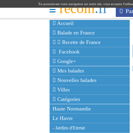
recoin
.fr
En poursuivant votre navigation sur notre site, vous acceptez l'utilis
Pa
Accueil
Balade en France
Recette de France
Facebook
Google+
Mes balades
Nouvelles balades
Villes
Catégories
Haute Normandie
Le Havre
- Jardins d'Etretat