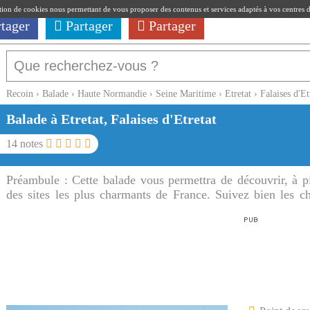
ation de cookies nous permettant de vous proposer des contenus et services adaptés à vos centres d'i
rtager
Partager
Partager
Recoin
›
Balade
›
Haute Normandie
›
Seine Maritime
›
Etretat
›
Falaises d'Et
Balade à Etretat, Falaises d'Etretat
14
notes
Préambule :
Cette balade vous permettra de découvrir, à pi
des sites les plus charmants de France. Suivez bien les ch
falaises d'Etretat sont très fréquentées.