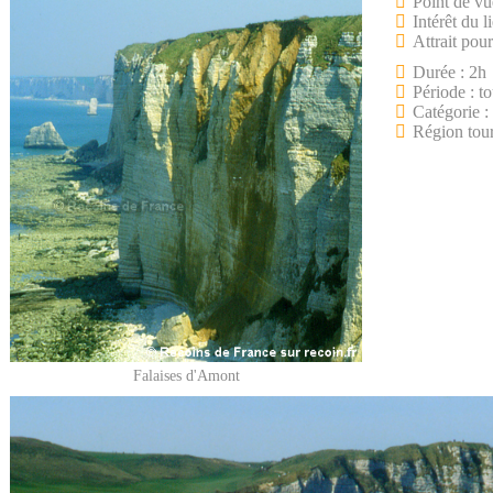
Point de vu
Intérêt du l
Attrait pour
Durée : 2h
Période : to
Catégorie :
Région tour
Falaises d'Amont