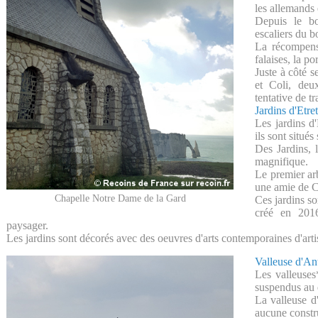
les allemands
Depuis le b
escaliers du b
La récompense
falaises, la po
Juste à côté 
et Coli, deu
tentative de t
Jardins d'Etret
Les jardins d'
ils sont situés
Des Jardins, l
magnifique.
Le premier ar
une amie de 
Chapelle Notre Dame de la Gard
Ces jardins son
créé en 201
paysager.
Les jardins sont décorés avec des oeuvres d'arts contemporaines d'arti
Valleuse d'Ant
Les valleuses
suspendus au 
La valleuse d
aucune constr