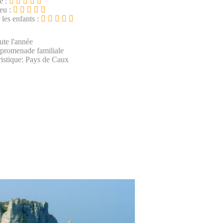
e :
ieu :
 les enfants :
ute l'année
 promenade familiale
istique: Pays de Caux