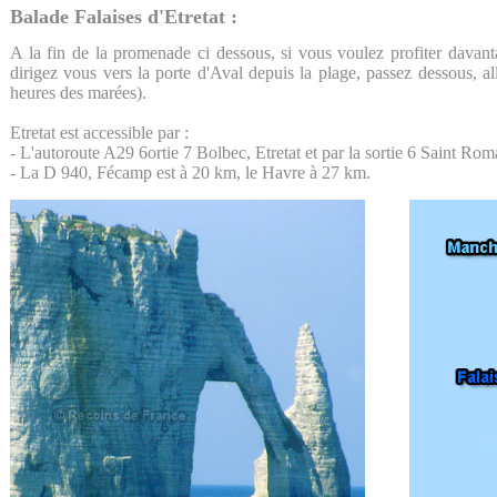
Balade Falaises d'Etretat :
A la fin de la promenade ci dessous, si vous voulez profiter davant
dirigez vous vers la porte d'Aval depuis la plage, passez dessous, a
heures des marées).
Etretat est accessible par :
- L'autoroute A29 6ortie 7 Bolbec, Etretat et par la sortie 6 Saint Rom
- La D 940, Fécamp est à 20 km, le Havre à 27 km.