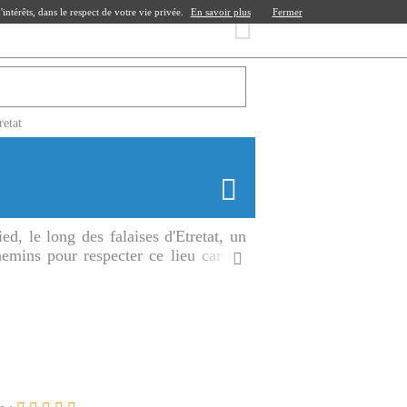
ntérêts, dans le respect de votre vie privée.
En savoir plus
Fermer
retat
ed, le long des falaises d'Etretat, un
emins pour respecter ce lieu car les