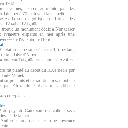
 en 1942.
ord de mer, le sentier monte par des
ord de mer à 70 m devant la chapelle.
 est la vue magnifique sur Etretat, les
rte d'Aval et l'Aiguille.
se trouve un monument dédié à Nungesser
x aviateurs disparus en mer après une
raversée de l'Atlantique Nord.
at
Etretat ont une superficie de 1,5 hectare,
 sur la falaise d'Amont.
a vue sur l'aiguille et la porte d'Aval est
bre fut planté au début du XXe siècle par
Claude Monet.
t surprenants et extraordinaires, il ont été
6 par Alexandre Grivko un architecte
stes européens.
ifer
* du pays de Caux sont des vallons secs
dessus de la mer.
'Antifer est une des seules à ne présenter
uction.