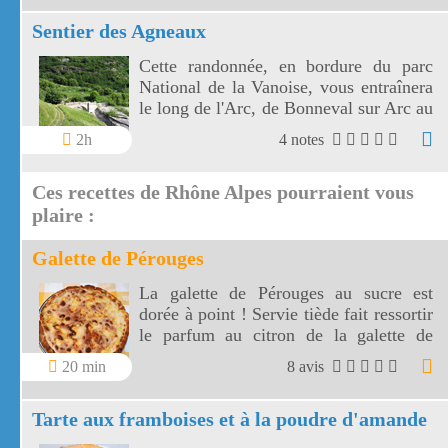
de l'Arc. Le col de l'Iseran est le plus
Sentier des Agneaux
haut de France.
Cette randonnée, en bordure du parc
National de la Vanoise, vous entraînera
le long de l'Arc, de Bonneval sur Arc au
hameau de l'Ecot, à travers éboulis et
2h
4 notes
prairies fleuries, avec en fond sonore les
marmottes et l'Arc.
Ces recettes de Rhône Alpes pourraient vous
plaire :
Galette de Pérouges
La galette de Pérouges au sucre est
dorée à point ! Servie tiède fait ressortir
le parfum au citron de la galette de
Pérouges.
20 min
8 avis
Tarte aux framboises et à la poudre d'amande