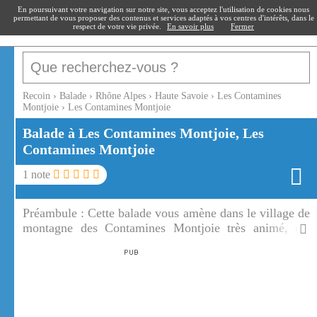
recoin
.fr
En poursuivant votre navigation sur notre site, vous acceptez l'utilisation de cookies nous
permettant de vous proposer des contenus et services adaptés à vos centres d'intérêts, dans le
respect de votre vie privée.
En savoir plus
Fermer
Recoin
›
Balade
›
Rhône Alpes
›
Haute Savoie
›
Les Contamines
Montjoie
›
Les Contamines Montjoie
Balade à Les Contamines Montjoie, Les
Contamines Montjoie
1
note
Préambule :
Cette balade vous amène dans le village de
montagne des Contamines Montjoie très animé, été
comme hiver. Aux Contamines Montjoie vous
découvrirez une très coquette église baroque et de
beaux chalets de montagne.