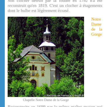
Son clocher détruit par la foudre en 1792 n'a été
reconstruit qu'en 1819. C'est un clocher à étagements
dont le bulbe est légèrement écrasé.
Notre
Dame
de la
Gorge
Chapelle Notre Dame de la Gorge
Reconstruite en 1699 par le même maître maçon qui