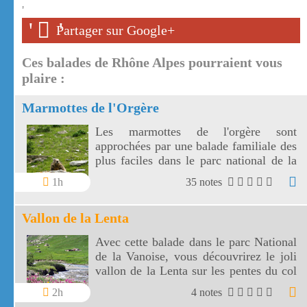
'
'
'
Partager sur Google+
Ces balades de Rhône Alpes pourraient vous
plaire :
Marmottes de l'Orgère
Les marmottes de l'orgère sont
approchées par une balade familiale des
plus faciles dans le parc national de la
Vanoise. Les marmottes de l'Orgère sont
1h
35 notes
visibles au fond d'un vallon juste en
dessous des 2000 m d'altitude.
Vallon de la Lenta
Avec cette balade dans le parc National
de la Vanoise, vous découvrirez le joli
vallon de la Lenta sur les pentes du col
de l'Iseran. Le vallon de la Lenta fait
2h
4 notes
face au glacier des Evettes et à la vallée