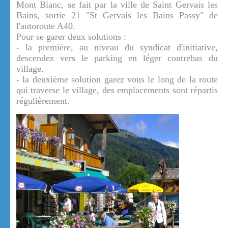
Mont Blanc, se fait par la ville de Saint Gervais les
Bains, sortie 21 "St Gervais les Bains Passy" de
l'autoroute A40.
Pour se garer deux solutions :
- la première, au niveau du syndicat d'initiative,
descendez vers le parking en léger contrebas du
village.
- la deuxième solution garez vous le long de la route
qui traverse le village, des emplacements sont répartis
régulièrement.