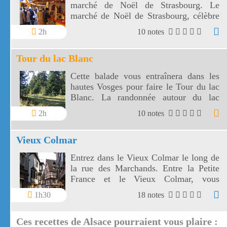
marché de Noël de Strasbourg. Le
marché de Noël de Strasbourg, célèbre
dans le monde entier, est le plus beau de
2h
10 notes
France.
Tour du lac Blanc
Cette balade vous entraînera dans les
hautes Vosges pour faire le Tour du lac
Blanc. La randonnée autour du lac
Blanc est parsemée de panoramas
2h
10 notes
étendus et vertigineux.
Vieux Colmar
Entrez dans le Vieux Colmar le long de
la rue des Marchands. Entre la Petite
France et le Vieux Colmar, vous
découvrirez les maisons anciennes très
1h30
18 notes
colorées à pans de bois.
Ces recettes de Alsace pourraient vous plaire :