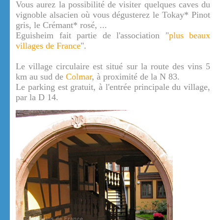
Vous aurez la possibilité de visiter quelques caves du
vignoble alsacien où vous dégusterez le Tokay* Pinot
gris, le Crémant* rosé, ...
Eguisheim fait partie de l'association "
plus beaux
villages de France
".
Le village circulaire est situé sur la route des vins 5
km au sud de
Colmar
, à proximité de la N 83.
Le parking est gratuit, à l'entrée principale du village,
par la D 14.