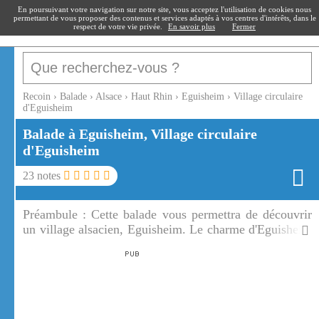
recoin
.fr
En poursuivant votre navigation sur notre site, vous acceptez l'utilisation de cookies nous
permettant de vous proposer des contenus et services adaptés à vos centres d'intérêts, dans le
respect de votre vie privée.
En savoir plus
Fermer
Recoin
›
Balade
›
Alsace
›
Haut Rhin
›
Eguisheim
›
Village circulaire
d'Eguisheim
Balade à Eguisheim, Village circulaire
d'Eguisheim
23
notes
Préambule :
Cette balade vous permettra de découvrir
un village alsacien, Eguisheim. Le charme d'Eguisheim
est le circuit des remparts avec ses ruelles étroites
bordées de vieilles maisons, si étroites parfois qu'elles
ressemblent à des maisons de poupées, avec leurs
façades à colombages, multicolores et fleuries.