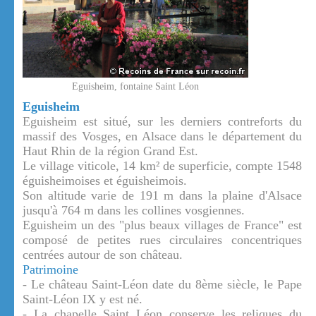
Eguisheim, fontaine Saint Léon
Eguisheim
Eguisheim est situé, sur les derniers contreforts du
massif des Vosges, en Alsace dans le département du
Haut Rhin de la région Grand Est.
Le village viticole, 14 km² de superficie, compte 1548
éguisheimoises et éguisheimois.
Son altitude varie de 191 m dans la plaine d'Alsace
jusqu'à 764 m dans les collines vosgiennes.
Eguisheim un des "plus beaux villages de France" est
composé de petites rues circulaires concentriques
centrées autour de son château.
Patrimoine
- Le château Saint-Léon date du 8ème siècle, le Pape
Saint-Léon IX y est né.
- La chapelle Saint Léon conserve les reliques du