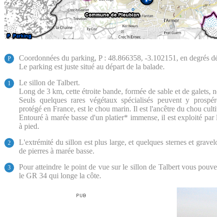
Coordonnées du parking, P : 48.866358, -3.102151, en degrés d
P
Le parking est juste situé au départ de la balade.
Le sillon de Talbert.
1
Long de 3 km, cette étroite bande, formée de sable et de galets, n
Seuls quelques rares végétaux spécialisés peuvent y prospére
protégé en France, est le chou marin. Il est l'ancêtre du chou culti
Entouré à marée basse d'un platier* immense, il est exploité par
à pied.
L'extrémité du sillon est plus large, et quelques sternes et gravel
2
de pierres à marée basse.
Pour atteindre le point de vue sur le sillon de Talbert vous pouv
3
le GR 34 qui longe la côte.