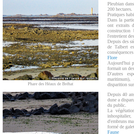
Pleubian dans
200 hectares.
Pratiques habi
Dans la partie
ont extraits 
construction
l'entretient d
Depuis des siè
de Talbert e
conséquences d
Flore
Aujourd'hui p
formait un de
D'autres es
maritimum),
Phare des Héaux de Bréhat
disparition sur
Depuis 40 ans
dune a dispar
du public.
La végétati
inhospitalier
d'embruns mari
formé de galet
Faune