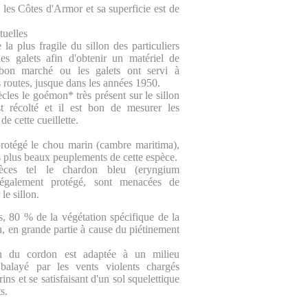
 les Côtes d'Armor et sa superficie est de
tuelles
 la plus fragile du sillon des particuliers
des galets afin d'obtenir un matériel de
 bon marché ou les galets ont servi à
es routes, jusque dans les années 1950.
cles le goémon* très présent sur le sillon
st récolté et il est bon de mesurer les
e cette cueillette.
rotégé le chou marin (cambre maritima),
s plus beaux peuplements de cette espèce.
pèces tel le chardon bleu (eryngium
 également protégé, sont menacées de
 le sillon.
, 80 % de la végétation spécifique de la
u, en grande partie à cause du piétinement
on du cordon est adaptée à un milieu
, balayé par les vents violents chargés
ns et se satisfaisant d'un sol squelettique
s.