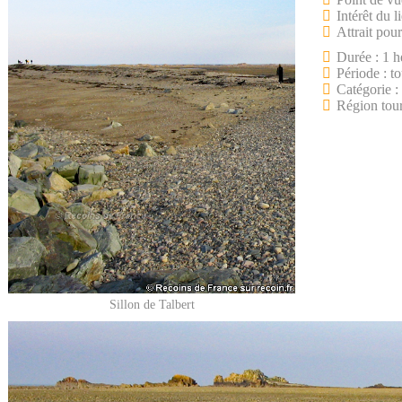
Intérêt du l
Attrait pour
Durée : 1 h
Période : to
Catégorie :
Région tour
Sillon de Talbert