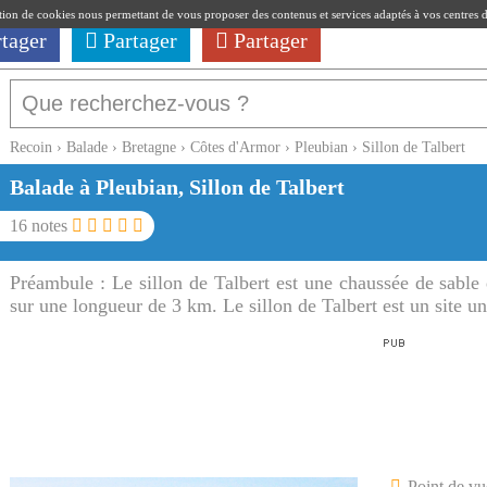
ation de cookies nous permettant de vous proposer des contenus et services adaptés à vos centres d'i
rtager
Partager
Partager
Recoin
›
Balade
›
Bretagne
›
Côtes d'Armor
›
Pleubian
›
Sillon de Talbert
Balade à Pleubian, Sillon de Talbert
16
notes
Préambule :
Le sillon de Talbert est une chaussée de sable 
sur une longueur de 3 km. Le sillon de Talbert est un site u
Point de vu