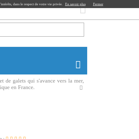
ntérêts, dans le respect de votre vie privée.
En savoir plus
Fermer
et de galets qui s'avance vers la mer,
nique en France.
e :