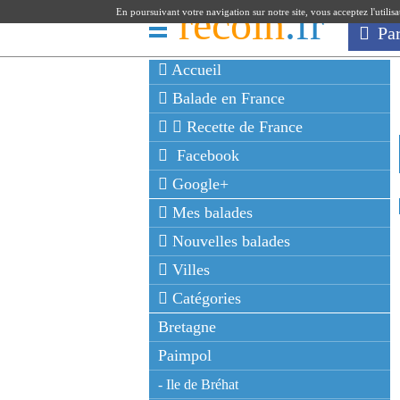
recoin
.fr
En poursuivant votre navigation sur notre site, vous acceptez l'utilis
Pa
Accueil
Balade en France
Recette de France
Facebook
Google+
Mes balades
Nouvelles balades
Villes
Catégories
Bretagne
Paimpol
- Ile de Bréhat