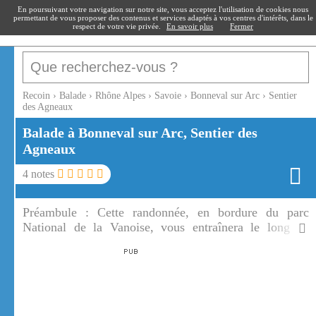
recoin
.fr
En poursuivant votre navigation sur notre site, vous acceptez l'utilisation de cookies nous
permettant de vous proposer des contenus et services adaptés à vos centres d'intérêts, dans le
respect de votre vie privée.
En savoir plus
Fermer
Recoin
›
Balade
›
Rhône Alpes
›
Savoie
›
Bonneval sur Arc
›
Sentier
des Agneaux
Balade à Bonneval sur Arc, Sentier des
Agneaux
4
notes
Préambule :
Cette randonnée, en bordure du parc
National de la Vanoise, vous entraînera le long de
l'Arc, de Bonneval sur Arc au hameau de l'Ecot, à
travers éboulis et prairies fleuries, avec en fond sonore
les marmottes et l'Arc.