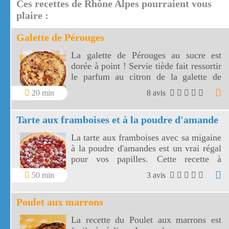
Ces recettes de Rhône Alpes pourraient vous
plaire :
Galette de Pérouges
La galette de Pérouges au sucre est
dorée à point ! Servie tiède fait ressortir
le parfum au citron de la galette de
Pérouges.
20 min
8 avis
Tarte aux framboises et à la poudre d'amande
La tarte aux framboises avec sa migaine
à la poudre d'amandes est un vrai régal
pour vos papilles. Cette recette à
l'ancienne, très appétissante, va réveiller
50 min
3 avis
en vous un élan de gourmandise.
Poulet aux marrons
La recette du Poulet aux marrons est