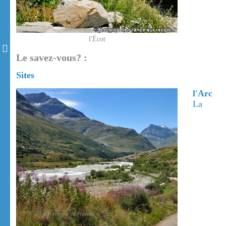
l'Écot
Le savez-vous? :
Sites
l'Arc
La