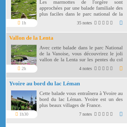
Les marmottes de l'orgère sont
approchées par une balade familiale des
plus faciles dans le parc national de la
Vanoise. Les marmottes de l'Orgère sont
1h
35 notes
visibles au fond d'un vallon juste en
dessous des 2000 m d'altitude.
Vallon de la Lenta
Avec cette balade dans le parc National
de la Vanoise, vous découvrirez le joli
vallon de la Lenta sur les pentes du col
de l'Iseran. Le vallon de la Lenta fait
2h
4 notes
face au glacier des Evettes et à la vallée
de l'Arc. Le col de l'Iseran est le plus
Yvoire au bord du lac Léman
haut de France.
Cette balade vous entraînera à Yvoire au
bord du lac Léman. Yvoire est un des
plus beaux villages de France.
1h30
7 notes