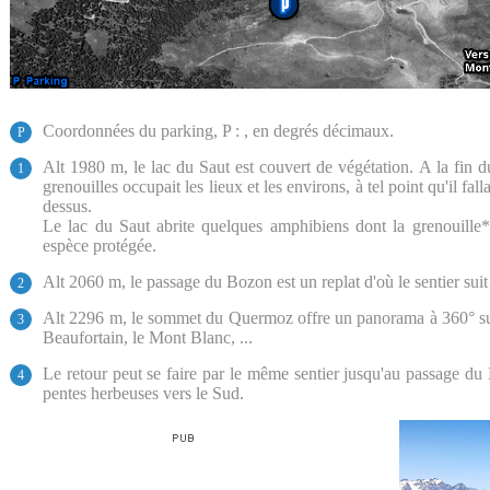
Coordonnées du parking, P : , en degrés décimaux.
P
Alt 1980 m, le lac du Saut est couvert de végétation. A la fin du
1
grenouilles occupait les lieux et les environs, à tel point qu'il fal
dessus.
Le lac du Saut abrite quelques amphibiens dont la grenouille* 
espèce protégée.
Alt 2060 m, le passage du Bozon est un replat d'où le sentier suit
2
Alt 2296 m, le sommet du Quermoz offre un panorama à 360° sur l
3
Beaufortain, le Mont Blanc, ...
Le retour peut se faire par le même sentier jusqu'au passage 
4
pentes herbeuses vers le Sud.