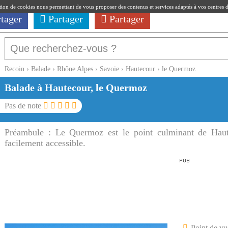
ation de cookies nous permettant de vous proposer des contenus et services adaptés à vos centres d'i
rtager
Partager
Partager
Recoin
›
Balade
›
Rhône Alpes
›
Savoie
›
Hautecour
›
le Quermoz
Balade à Hautecour, le Quermoz
Pas de note
Préambule :
Le Quermoz est le point culminant de Hau
facilement accessible.
Point de vu