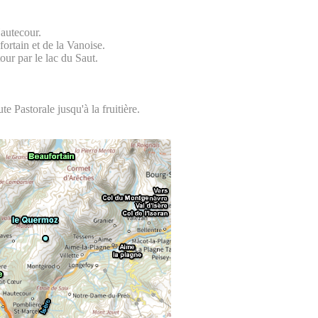
autecour.
ortain et de la Vanoise.
ur par le lac du Saut.
e Pastorale jusqu'à la fruitière.