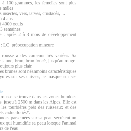
0 à 100 grammes, les femelles sont plus
es mâles
 insectes, vers, larves, crustacés, ...
à 4 ans
à 4000 oeufs
à 3 semaines
 : après 2 à 3 mois de développement
: LC, préoccupation mineure
 rousse a des couleurs très variées. Sa
re jaune, brun, brun foncé, jusqu'au rouge.
oujours plus clair.
hes brunes sont néanmoins caractéristiques
ures sur ses cuisses, le masque sur ses
ts
 rousse se trouve dans les zones humides
, jusqu'à 2500 m dans les Alpes. Elle est
 les tourbières près des ruisseaux et des
ts caducifoliés*.
landes parsemées sur sa peau sécrètent un
eux qui humidifie sa peau lorsque l'animal
rs de l'eau.