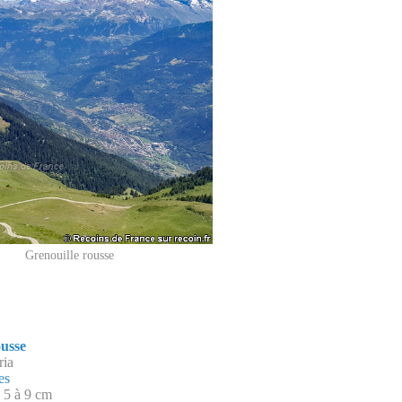
Grenouille rousse
ousse
ria
es
 5 à 9 cm