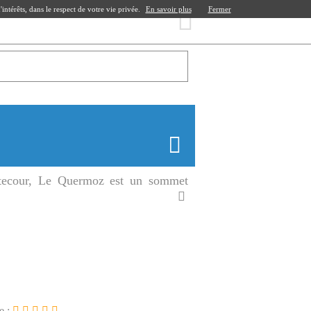
ntérêts, dans le respect de votre vie privée.
En savoir plus
Fermer
tecour, Le Quermoz est un sommet
e :