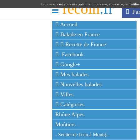
recoin
.fr
En poursuivant votre navigation sur notre site, vous acceptez l'utilis
Pa
Accueil
Balade en France
Recette de France
Facebook
Google+
Mes balades
Nouvelles balades
Villes
Catégories
Rhône Alpes
Moûtiers
- Sentier de l'eau à Montg...