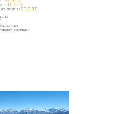
ieu :
 les enfants :
eures
é
: Randonnée
istique: Tarentaise