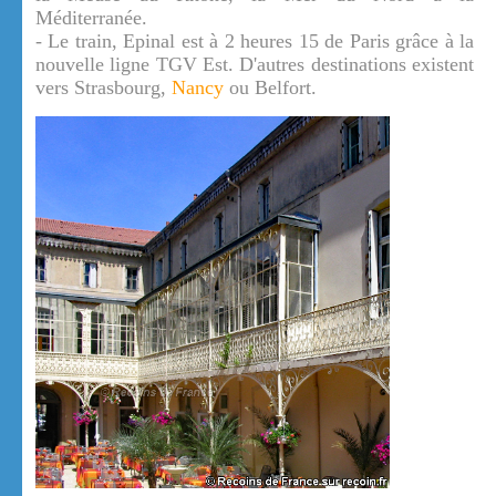
Méditerranée.
- Le train, Epinal est à 2 heures 15 de Paris grâce à la
nouvelle ligne TGV Est. D'autres destinations existent
vers Strasbourg,
Nancy
ou Belfort.