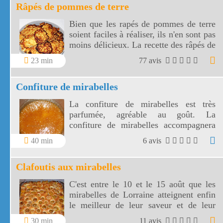
Râpés de pommes de terre
Bien que les rapés de pommes de terre
soient faciles à réaliser, ils n'en sont pas
moins délicieux. La recette des râpés de
pommes de terre a pour base des
23 min
77 avis
produits de la région Lorraine, plus
précisément des Vosges.
Confiture de mirabelles
La confiture de mirabelles est très
parfumée, agréable au goût. La
confiture de mirabelles accompagnera
vos petits déjeuners ou vos goûters pour
40 min
6 avis
la rentrée.
Clafoutis aux mirabelles
C'est entre le 10 et le 15 août que les
mirabelles de Lorraine atteignent enfin
le meilleur de leur saveur et de leur
maturité. Voici une façon de les
30 min
11 avis