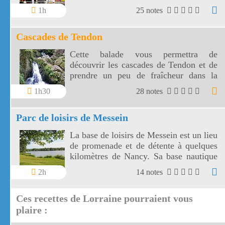
1h
25 notes
Cascades de Tendon
Cette balade vous permettra de
découvrir les cascades de Tendon et de
prendre un peu de fraîcheur dans la
forêt vosgienne entre la petite et la
1h30
28 notes
grande cascade de Tendon.
Parc de loisirs de Messein
La base de loisirs de Messein est un lieu
de promenade et de détente à quelques
kilomètres de Nancy. Sa base nautique
utilise un plan d'eau de 14 hectares.
2h
14 notes
Ces recettes de Lorraine pourraient vous
plaire :