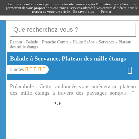
recoin
.fr
En poursuivant votre navigation sur notre site, vous acceptez l'utilisation de cookies nous
permettant de vous proposer des contenus et services adaptés à vos centres d'intérêts, dans le
respect de votre vie privée.
En savoir plus
Fermer
Recoin
›
Balade
›
Franche Comté
›
Haute Saône
›
Servance
›
Plateau
des mille étangs
Balade à Servance, Plateau des mille étangs
5
notes
Préambule :
Cette randonnée vous amènera au plateau
des mille étangs à travers des paysages somptueux,
parsemés de forêts, de prairies et d'étangs. Sur toute la
longueur du parcours sur le plateau des mille étangs
l'altitude est comprise entre 600 et 700 mètres.