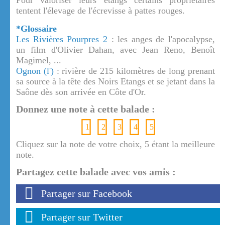
Pour valoriser leurs étangs certains propriétaires
tentent l'élevage de l'écrevisse à pattes rouges.
*Glossaire
Les Rivières Pourpres 2
: les anges de l'apocalypse,
un film d'Olivier Dahan, avec Jean Reno, Benoît
Magimel, ...
Ognon (l')
: rivière de 215 kilomètres de long prenant
sa source à la tête des Noirs Etangs et se jetant dans la
Saône dès son arrivée en Côte d'Or.
Donnez une note à cette balade :
1
2
3
4
5
Cliquez sur la note de votre choix, 5 étant la meilleure
note.
Partagez cette balade avec vos amis :
Partager sur Facebook
Partager sur Twitter