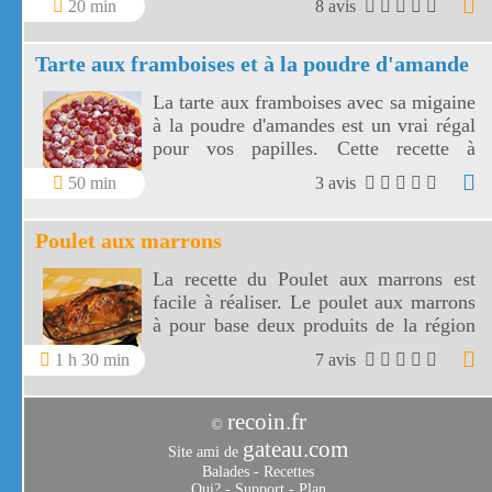
20 min
8 avis
Tarte aux framboises et à la poudre d'amande
La tarte aux framboises avec sa migaine
à la poudre d'amandes est un vrai régal
pour vos papilles. Cette recette à
l'ancienne, très appétissante, va réveiller
50 min
3 avis
en vous un élan de gourmandise.
Poulet aux marrons
La recette du Poulet aux marrons est
facile à réaliser. Le poulet aux marrons
à pour base deux produits de la région
Rhône Alpes, le poulet de Bresse et les
1 h 30 min
7 avis
marrons.
recoin.fr
©
gateau.com
Site ami de
Balades
-
Recettes
Qui?
-
Support
-
Plan