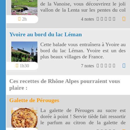
de la Vanoise, vous découvrirez le joli
vallon de la Lenta sur les pentes du col
de l'Iseran. Le vallon de la Lenta fait
2h
4 notes
face au glacier des Evettes et à la vallée
de l'Arc. Le col de l'Iseran est le plus
Yvoire au bord du lac Léman
haut de France.
Cette balade vous entraînera à Yvoire au
bord du lac Léman. Yvoire est un des
plus beaux villages de France.
1h30
7 notes
Ces recettes de Rhône Alpes pourraient vous
plaire :
Galette de Pérouges
La galette de Pérouges au sucre est
dorée à point ! Servie tiède fait ressortir
le parfum au citron de la galette de
Pérouges.