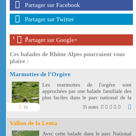
Partager sur Facebook
Partager sur Twitter
'
'
'
Partager sur Google+
Ces balades de Rhône Alpes pourraient vous
plaire :
Marmottes de l'Orgère
Les marmottes de l'orgère sont
approchées par une balade familiale des
plus faciles dans le parc national de la
Vanoise. Les marmottes de l'Orgère sont
1h
35 notes
visibles au fond d'un vallon juste en
dessous des 2000 m d'altitude.
Vallon de la Lenta
Avec cette balade dans le parc National