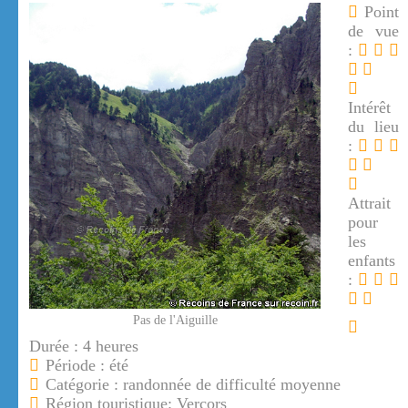
Point
de vue
:
Intérêt
du lieu
:
Attrait
pour
les
enfants
:
Pas de l'Aiguille
Durée : 4 heures
Période : été
Catégorie : randonnée de difficulté moyenne
Région touristique: Vercors