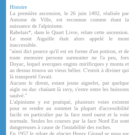
Histoire
La première ascension, le 26 juin 1492, réalisée par
Antoine de Ville, est reconnue comme étant la
naissance de l'alpinisme.
Rabelais*, dans le Quart Livre, relate cette ascension.
Le mont Aiguille était alors appelé le mont
inaccessible.
"ainsi dict pource qu'il est en forme d'un potiron, et de
toute memoire persone surmonter ne l'a peu, fors
Doyac, lequel avecques engins mirificques y monta et
au dessus trouva un vieux bélier. C'estoit à diviner qui
là transporté l'avait.
Aucuns le dirent, estant jeune aignelet, par quelque
aigle ou duc chaüant là ravy, s'estre entre les buissons
saulvé."
L'alpinisme y est pratiqué, plusieurs voies existent
pour se rendre au sommet la plupart d'accessibilité
facile en particulier par la face nord ouest et la voie
normale. Seules les courses par la face Nord Est sont
dangereuses à cause de l'instabilité des roches.
En 1957 le pilote de glacier Henry Giraud se posa sur