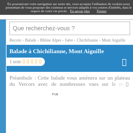
recoin
.fr
En poursuivant votre navigation sur notre site, vous acceptez l'utilisation de cookies nous
permettant de vous proposer des contenus et services adaptés à vos centres d'intérêts, dans le
respect de votre vie privée.
En savoir plus
Fermer
Recoin
›
Balade
›
Rhône Alpes
›
Isère
›
Chichilianne
›
Mont Aiguille
Balade à Chichilianne, Mont Aiguille
1
note
Préambule :
Cette balade vous amènera sur un plateau
du Vercors avec de nombreuses vues sur le mont
Aiguille. Seul la montée vers le pas de l'aiguille est
assez difficile, cependant sur le plateau le panorama est
magnifique.