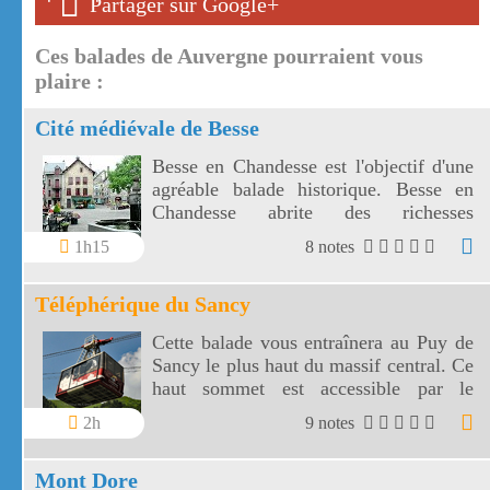
'
'
Partager sur Google+
Ces balades de Auvergne pourraient vous
plaire :
Cité médiévale de Besse
Besse en Chandesse est l'objectif d'une
agréable balade historique. Besse en
Chandesse abrite des richesses
médiévales insoupçonnées.
1h15
8 notes
Téléphérique du Sancy
Cette balade vous entraînera au Puy de
Sancy le plus haut du massif central. Ce
haut sommet est accessible par le
téléphérique du Sancy.
2h
9 notes
Mont Dore