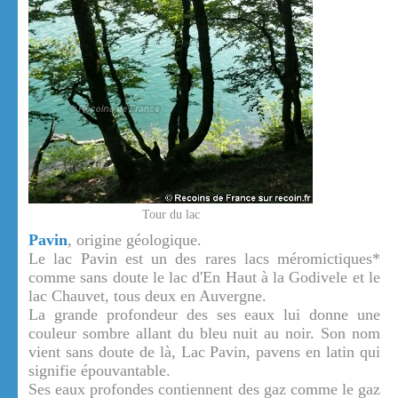
Tour du lac
Pavin
, origine géologique.
Le lac Pavin est un des rares lacs méromictiques*
comme sans doute le lac d'En Haut à la Godivele et le
lac Chauvet, tous deux en Auvergne.
La grande profondeur des ses eaux lui donne une
couleur sombre allant du bleu nuit au noir. Son nom
vient sans doute de là, Lac Pavin, pavens en latin qui
signifie épouvantable.
Ses eaux profondes contiennent des gaz comme le gaz