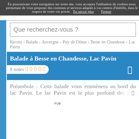
recoin
.fr
En poursuivant votre navigation sur notre site, vous acceptez l'utilisation de cookies nous
permettant de vous proposer des contenus et services adaptés à vos centres d'intérêts, dans le
respect de votre vie privée.
En savoir plus
Fermer
Recoin
›
Balade
›
Auvergne
›
Puy de Dôme
›
Besse en Chandesse
›
Lac
Pavin
Balade à Besse en Chandesse, Lac Pavin
8
notes
Préambule :
Cette balade vous emmènera au bord du
lac Pavin. Le lac Pavin est le plus profond des lacs
d'Auvergne.