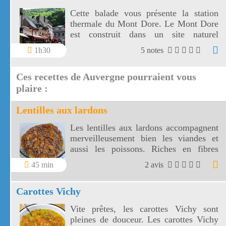
Cette balade vous présente la station
thermale du Mont Dore. Le Mont Dore
est construit dans un site naturel
remarquable.
1h30
5 notes
Ces recettes de Auvergne pourraient vous
plaire :
Lentilles aux lardons
Les lentilles aux lardons accompagnent
merveilleusement bien les viandes et
aussi les poissons. Riches en fibres
alimentaires, les lentilles aux lardons
45 min
2 avis
sont parmi les plus digestes des
légumineuses.
Carottes Vichy
Vite prêtes, les carottes Vichy sont
pleines de douceur. Les carottes Vichy