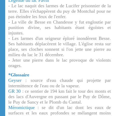
Légende du lac Pavin
- Le lac naquit des larmes de Lucifer prisonnier de la
terre. Elles s'échappèrent du puy de Montchal pour ne
pas éteindre les feux de l'enfer.
- La ville de Besse en Chandesse y fut engloutie par
punition divine, ses habitants étant égoïstes et
injustes.
- Les larmes d'un seigneur éploré inondèrent Besse.
Ses habitants déplacèrent le village. L'église resta sur
place, ses cloches sonnent si l'on jette une pierre au
milieu du lac le 31 décembre.
- Jeter une pierre dans le lac provoque de violents
orages.
*Glossaire
Geyser
: source d'eau chaude qui projette par
intermittence de l'eau ou de la vapeur.
GR 30
: ce sentier de 194 km fait le tour des monts et
des lacs d'Auvergne en passant par le Puy de Dôme,
le Puy de Sancy et le Plomb du Cantal.
Méromictique
: se dit d'un lac dont les eaux de
surfaces et les eaux profondes se mélangent moins