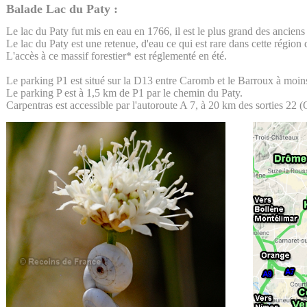
Balade Lac du Paty :
Le lac du Paty fut mis en eau en 1766, il est le plus grand des anciens
Le lac du Paty est une retenue, d'eau ce qui est rare dans cette région
L'accès à ce massif forestier* est réglementé en été.
Le parking P1 est situé sur la D13 entre Caromb et le Barroux à moi
Le parking P est à 1,5 km de P1 par le chemin du Paty.
Carpentras est accessible par l'autoroute A 7, à 20 km des sorties 22