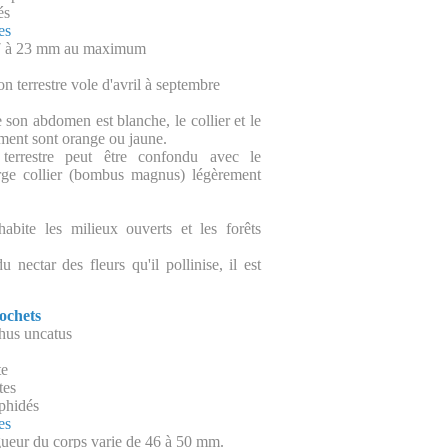
és
es
7 à 23 mm au maximum
on terrestre vole d'avril à septembre
 son abdomen est blanche, le collier et le
ent sont orange ou jaune.
terrestre peut être confondu avec le
rge collier (bombus magnus) légèrement
abite les milieux ouverts et les forêts
du nectar des fleurs qu'il pollinise, il est
ochets
us uncatus
te
tes
phidés
es
ngueur du corps varie de 46 à 50 mm.