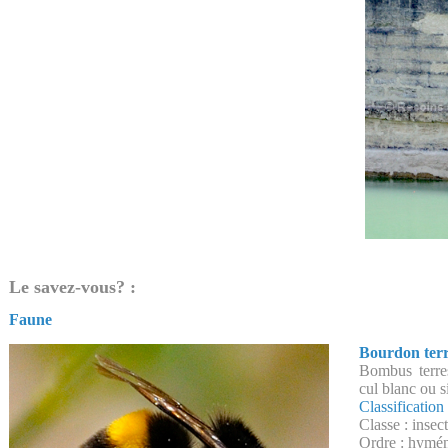
Le savez-vous? :
Faune
Bourdon terr
Bombus terres
cul blanc ou 
Classification
Classe : insec
Ordre : hymé