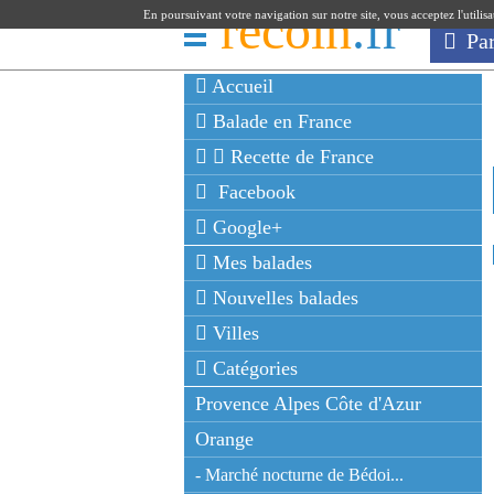
recoin
.fr
En poursuivant votre navigation sur notre site, vous acceptez l'utilis
Pa
Accueil
Balade en France
Recette de France
Facebook
Google+
Mes balades
Nouvelles balades
Villes
Catégories
Provence Alpes Côte d'Azur
Orange
- Marché nocturne de Bédoi...