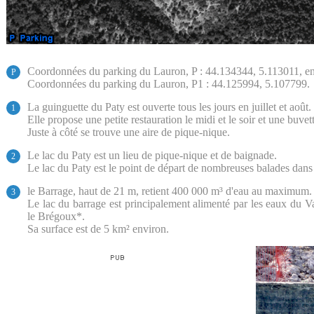
Coordonnées du parking du Lauron, P : 44.134344, 5.113011, e
P
Coordonnées du parking du Lauron, P1 : 44.125994, 5.107799.
La guinguette du Paty est ouverte tous les jours en juillet et août.
1
Elle propose une petite restauration le midi et le soir et une buvet
Juste à côté se trouve une aire de pique-nique.
Le lac du Paty est un lieu de pique-nique et de baignade.
2
Le lac du Paty est le point de départ de nombreuses balades dans l
le Barrage, haut de 21 m, retient 400 000 m³ d'eau au maximum.
3
Le lac du barrage est principalement alimenté par les eaux du Val
le Brégoux*.
Sa surface est de 5 km² environ.