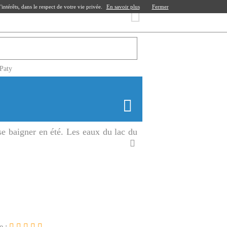
ntérêts, dans le respect de votre vie privée.
En savoir plus
Fermer
Paty
 se baigner en été. Les eaux du lac du
e :