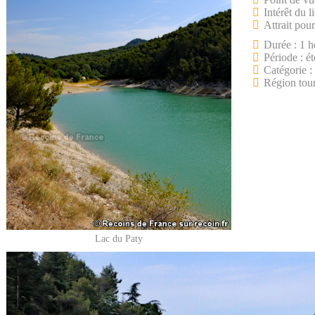
Intérêt du l
Attrait pour
Durée : 1 h
Période : ét
Catégorie :
Région tour
Lac du Paty