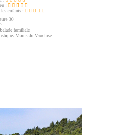
ieu :
 les enfants :
eure 30
é
 balade familiale
istique: Monts du Vaucluse