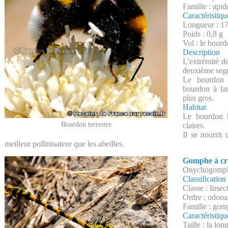
Famille : apid
Caractéristiqu
Longueur : 1
Poids : 0,8 g
Vol : le bourd
Description
L'extrémité de
deuxième segm
Le bourdon 
bourdon à la
plus gros.
Habitat
Le bourdon h
Bourdon terrestre
claires.
Il se nourrit 
meilleur pollinisateur que les abeilles.
Gomphe à cr
Onychogomph
Classification
Classe : Insec
Ordre : odona
Famille : gom
Caractéristiqu
Taille : la lo