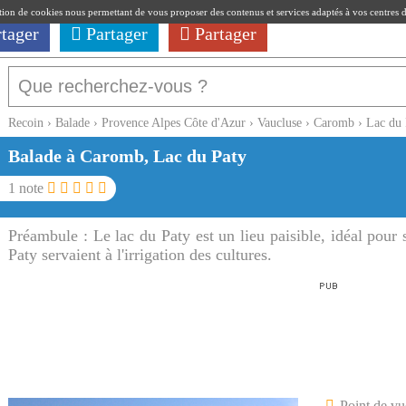
ation de cookies nous permettant de vous proposer des contenus et services adaptés à vos centres d'i
rtager
Partager
Partager
Recoin
›
Balade
›
Provence Alpes Côte d'Azur
›
Vaucluse
›
Caromb
›
Lac du 
Balade à Caromb, Lac du Paty
1
note
Préambule :
Le lac du Paty est un lieu paisible, idéal pour
Paty servaient à l'irrigation des cultures.
Point de vu