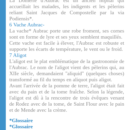
La Dômerie d'Aubrac est un ancien hôpital qui
accueillait les malades, les indigents et les pèlerins
reliant Saint Jacques de Compostelle par la via
Podiensis*.
6 Vache Aubrac-
La vache* Aubrac porte une robe froment, ses cornes
sont en forme de lyre et ses yeux semblent maquillés.
Cette vache est facile à élever, l'Aubrac est robuste et
supporte les écarts de température, le vent ou le froid.
7 Aligot
L'aligot est le plat emblématique de la gastronomie de
l'Aubrac. Le nom de l'aligot vient des pèlerins qui, au
XIIe siècle, demandaient "aliquid" (quelques choses)
transformé au fil du temps en aliquot puis aligot.
Avant l'arrivée de la pomme de terre, l'aligot était fait
avec du pain et de la tome fraîche. Selon la légende,
l'aligot est dû à la rencontre de trois évêques venant
de Rodez avec de la tome, de Saint Flour avec le pain
et de Mende avec la crème.
*Glossaire
*Glossaire