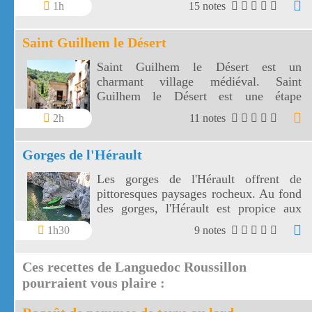
1h
15 notes
Saint Guilhem le Désert
Saint Guilhem le Désert est un
charmant village médiéval. Saint
Guilhem le Désert est une étape
importante du chemin de Saint Jacques
2h
11 notes
de Compostelle par la voie d'Arles .
Gorges de l'Hérault
Les gorges de l'Hérault offrent de
pittoresques paysages rocheux. Au fond
des gorges, l'Hérault est propice aux
escapades en canoë.
1h30
9 notes
Ces recettes de Languedoc Roussillon
pourraient vous plaire :