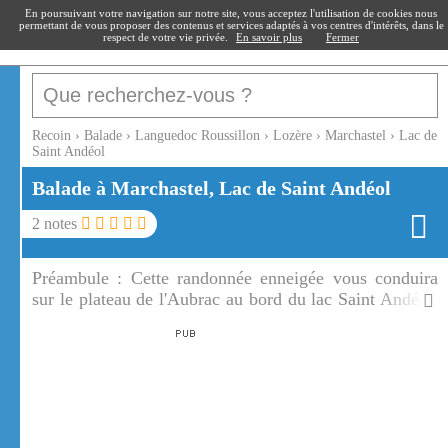
recoin
.fr
En poursuivant votre navigation sur notre site, vous acceptez l'utilisation de cookies nous
permettant de vous proposer des contenus et services adaptés à vos centres d'intérêts, dans le
respect de votre vie privée.
En savoir plus
Fermer
Recoin
›
Balade
›
Languedoc Roussillon
›
Lozère
›
Marchastel
›
Lac de
Saint Andéol
Balade à Marchastel, Lac de Saint Andéol
2
notes
Préambule :
Cette randonnée enneigée vous conduira
sur le plateau de l'Aubrac au bord du lac Saint Andéol.
Le lac saint Andéol est le plus grand et le plus connu
des lacs de l'Aubrac.