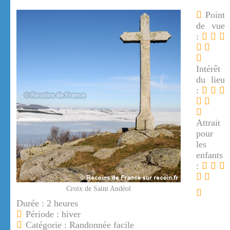
Point
de vue
:
Intérêt
du lieu
:
Attrait
pour
les
enfants
:
Croix de Saint Andéol
Durée : 2 heures
Période : hiver
Catégorie : Randonnée facile