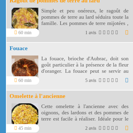
Ragoût de pommes de terre au lard
Simple et peu onéreux, le ragoût de
pommes de terre au lard séduira toute la
famille. Les pommes de terre mijotées ,
fondantes et goûteuses accompagneront
60 min
1 avis
des saucisses ou un rôti de porc.
Fouace
La fouace, brioche d'Aubrac, doit son
goût particulier à la présence de la fleur
d'oranger. La fouace peut se servir au
petit déjeuner, au goûter, en dessert.
60 min
5 avis
Omelette à l'ancienne
Cette omelette à l'ancienne avec des
oignons, des lardons et des pommes de
terre est facile à réaliser. Idéale pour le
dîner, cette omelette à l'ancienne sera
45 min
2 avis
accompagnée d'une salade verte.