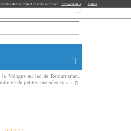
ntérêts, dans le respect de votre vie privée.
En savoir plus
Fermer
e la Vologne au lac de Retournemer.
ntrerez de petites cascades en amont