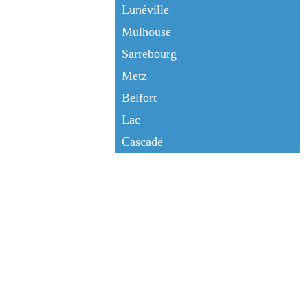
Lunéville
Mulhouse
Sarrebourg
Metz
Belfort
Lac
Cascade