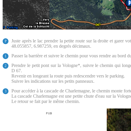
Juste après le lac prendre la petite route sur la droite et garer 
P
48.055857, 6.987259, en degrés décimaux.
Passer la barrière et suivre le chemin pour vous rendre au bord du
1
Prendre le petit pont sur la Vologne*, suivre le chemin qui longe
2
D 67.
Revenir en longeant la route puis redescendre vers le parking.
Suivre les indications sur les petits panneaux.
Pour accéder à la cascade de Charlemagne, le chemin monte fortem
3
La cascade Charlemagne est une petite chute d'eau sur la Vologn
Le retour se fait par le même chemin.