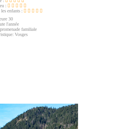
e :
ieu :
 les enfants :
eure 30
ute l'année
 promenade familiale
istique: Vosges