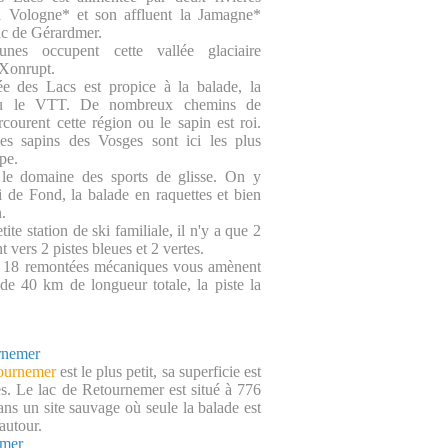
la Vologne* et son affluent la Jamagne*
lac de Gérardmer.
es occupent cette vallée glaciaire
Xonrupt.
lée des Lacs est propice à la balade, la
ou le VTT. De nombreux chemins de
courent cette région ou le sapin est roi.
es sapins des Vosges sont ici les plus
pe.
t le domaine des sports de glisse. On y
ki de Fond, la balade en raquettes et bien
n.
ite station de ski familiale, il n'y a que 2
t vers 2 pistes bleues et 2 vertes.
 18 remontées mécaniques vous amènent
 de 40 km de longueur totale, la piste la
rnemer
tournemer
est le plus petit, sa superficie est
es. Le lac de Retournemer est situé à 776
ans un site sauvage où seule la balade est
 autour.
emer