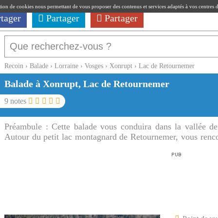
ation de cookies nous permettant de vous proposer des contenus et services adaptés à vos centres d'i
rtager
Partager
Partager
Recoin
›
Balade
›
Lorraine
›
Vosges
›
Xonrupt
›
Lac de Retournemer
Balade à Xonrupt, Lac de Retournemer
9
notes
Préambule :
Cette balade vous conduira dans la vallée d
Autour du petit lac montagnard de Retournemer, vous renco
et en aval du lac.