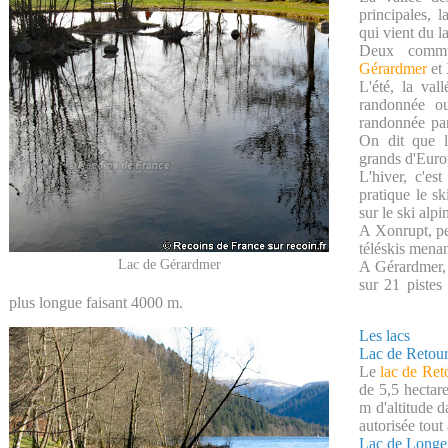
principales, 
qui vient du 
Deux commun
Gérardmer
et 
L'été, la val
randonnée 
randonnée par
On dit que l
grands d'Euro
L'hiver, c'es
pratique le s
sur le ski alpi
A Xonrupt, pet
téléskis menan
Lac de Gérardmer
A Gérardmer,
sur 21 pistes
plus longue faisant 4000 m.
Les lacs
Lac de Retou
Le
lac de Re
de 5,5 hectar
m d'altitude d
autorisée tout
Lac de Long