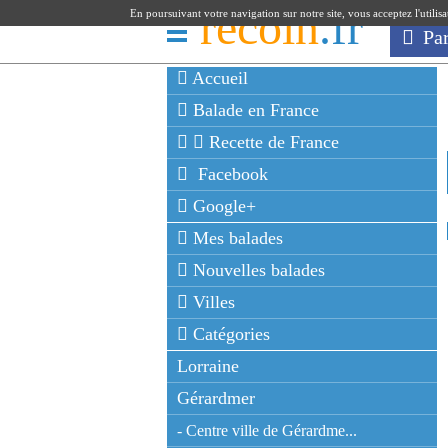
recoin
.fr
En poursuivant votre navigation sur notre site, vous acceptez l'utilis
Pa
Accueil
Balade en France
Recette de France
Facebook
Google+
Mes balades
Nouvelles balades
Villes
Catégories
Lorraine
Gérardmer
- Centre ville de Gérardme...