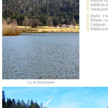
Point de vu
Intérêt du l
Attrait pour
Durée : 1 h
Période : to
Catégorie :
Région tour
Lac de Retournemer