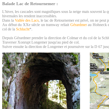
Balade Lac de Retournemer :
L'hiver, les cascades sont magnifiques sous la neige mais souvent la q
hivernales les rendent inaccessibles.
Dans la
Vallée des Lacs
, le lac de Retournemer est privé, on ne peut p
Au début du XXe siècle un tramway reliait
Gérardmer
au Hohneck en
col de la
Schlucht
*.
Depuis Gérardmer prendre la direction de Colmar et du col de la Schl
Traverser Xonrupt Longemer jusqu'au pied de col.
Suivre ensuite la direction de Longemer et poursuivre sur la D 67 jus