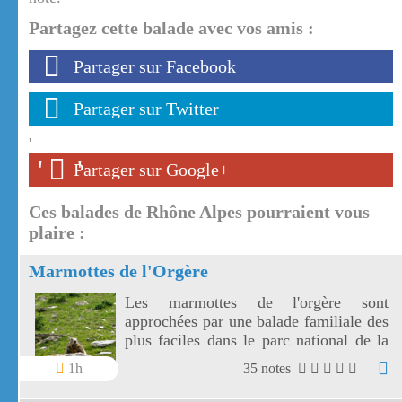
Partagez cette balade avec vos amis :
Partager sur Facebook
Partager sur Twitter
'
'
'
Partager sur Google+
Ces balades de Rhône Alpes pourraient vous
plaire :
Marmottes de l'Orgère
Les marmottes de l'orgère sont
approchées par une balade familiale des
plus faciles dans le parc national de la
Vanoise. Les marmottes de l'Orgère sont
1h
35 notes
visibles au fond d'un vallon juste en
dessous des 2000 m d'altitude.