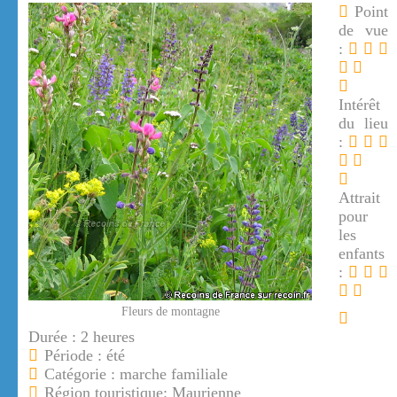
Point
de vue
:
Intérêt
du lieu
:
Attrait
pour
les
enfants
:
Fleurs de montagne
Durée : 2 heures
Période : été
Catégorie : marche familiale
Région touristique: Maurienne