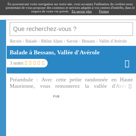
recoin
.fr
En poursuivant votre navigation sur notre site, vous acceptez l'utilisation de cookies nous
permettant de vous proposer des contenus et services adaptés à vos centres d'intérêts, dans le
respect de votre vie privée.
En savoir plus
Fermer
Recoin
›
Balade
›
Rhône Alpes
›
Savoie
›
Bessans
›
Vallée d'Avérole
Balade à Bessans, Vallée d'Avérole
3
notes
Préambule :
Avec cette petite randonnée en Haute
Maurienne, vous remonterez la vallée d'Avérole
jusqu'au village d'Avérole. Vous rencontrerez un grand
nombre de fleurs de montagne et de papillons en
remontant la vallée d'Avérole.