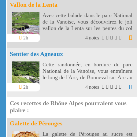
Vallon de la Lenta
Avec cette balade dans le parc National
de la Vanoise, vous découvrirez le joli
vallon de la Lenta sur les pentes du col
de l'Iseran. Le vallon de la Lenta fait
2h
4 notes
face au glacier des Evettes et à la vallée
de l'Arc. Le col de l'Iseran est le plus
Sentier des Agneaux
haut de France.
Cette randonnée, en bordure du parc
National de la Vanoise, vous entraînera
le long de l'Arc, de Bonneval sur Arc au
hameau de l'Ecot, à travers éboulis et
2h
4 notes
prairies fleuries, avec en fond sonore les
marmottes et l'Arc.
Ces recettes de Rhône Alpes pourraient vous
plaire :
Galette de Pérouges
La galette de Pérouges au sucre est