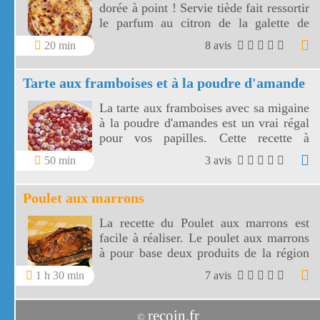
dorée à point ! Servie tiède fait ressortir
le parfum au citron de la galette de
Pérouges.
20 min
8 avis
Tarte aux framboises et à la poudre d'amande
La tarte aux framboises avec sa migaine
à la poudre d'amandes est un vrai régal
pour vos papilles. Cette recette à
l'ancienne, très appétissante, va réveiller
50 min
3 avis
en vous un élan de gourmandise.
Poulet aux marrons
La recette du Poulet aux marrons est
facile à réaliser. Le poulet aux marrons
à pour base deux produits de la région
Rhône Alpes, le poulet de Bresse et les
1 h 30 min
7 avis
marrons.
recoin.fr
©