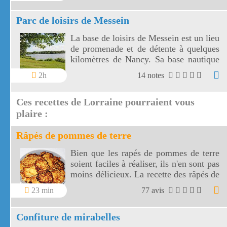
Parc de loisirs de Messein
La base de loisirs de Messein est un lieu
de promenade et de détente à quelques
kilomètres de Nancy. Sa base nautique
utilise un plan d'eau de 14 hectares.
2h
14 notes
Ces recettes de Lorraine pourraient vous
plaire :
Râpés de pommes de terre
Bien que les rapés de pommes de terre
soient faciles à réaliser, ils n'en sont pas
moins délicieux. La recette des râpés de
pommes de terre a pour base des
23 min
77 avis
produits de la région Lorraine, plus
précisément des Vosges.
Confiture de mirabelles