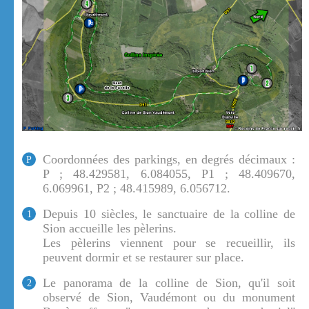
Coordonnées des parkings, en degrés décimaux :
P
P ; 48.429581, 6.084055, P1 ; 48.409670,
6.069961, P2 ; 48.415989, 6.056712.
Depuis 10 siècles, le sanctuaire de la colline de
1
Sion accueille les pèlerins.
Les pèlerins viennent pour se recueillir, ils
peuvent dormir et se restaurer sur place.
Le panorama de la colline de Sion, qu'il soit
2
observé de Sion, Vaudémont ou du monument