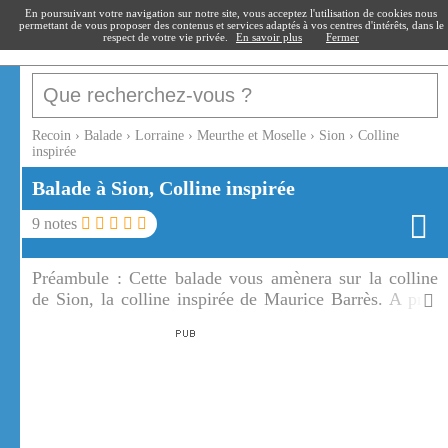
recoin
.fr
En poursuivant votre navigation sur notre site, vous acceptez l'utilisation de cookies nous
permettant de vous proposer des contenus et services adaptés à vos centres d'intérêts, dans le
respect de votre vie privée.
En savoir plus
Fermer
Recoin
›
Balade
›
Lorraine
›
Meurthe et Moselle
›
Sion
›
Colline
inspirée
Balade à Sion, Colline inspirée
9
notes
Préambule :
Cette balade vous amènera sur la colline
de Sion, la colline inspirée de Maurice Barrès. A près
de 500 m d'altitude, depuis la colline inspirée, vous
découvrirez des paysages de terre et de ciel.