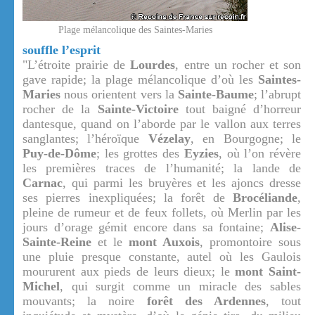
Plage mélancolique des Saintes-Maries
souffle l’esprit
"L’étroite prairie de
Lourdes
, entre un rocher et son
gave rapide; la plage mélancolique d’où les
Saintes-
Maries
nous orientent vers la
Sainte-Baume
; l’abrupt
rocher de la
Sainte-Victoire
tout baigné d’horreur
dantesque, quand on l’aborde par le vallon aux terres
sanglantes; l’héroïque
Vézelay
, en Bourgogne; le
Puy-de-Dôme
; les grottes des
Eyzies
, où l’on révère
les premières traces de l’humanité; la lande de
Carnac
, qui parmi les bruyères et les ajoncs dresse
ses pierres inexpliquées; la forêt de
Brocéliande
,
pleine de rumeur et de feux follets, où Merlin par les
jours d’orage gémit encore dans sa fontaine;
Alise-
Sainte-Reine
et le
mont Auxois
, promontoire sous
une pluie presque constante, autel où les Gaulois
moururent aux pieds de leurs dieux; le
mont Saint-
Michel
, qui surgit comme un miracle des sables
mouvants; la noire
forêt des Ardennes
, tout