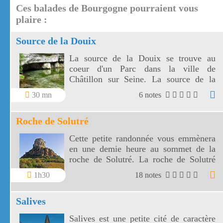
Ces balades de Bourgogne pourraient vous
plaire :
Source de la Douix
La source de la Douix se trouve au
coeur d'un Parc dans la ville de
Châtillon sur Seine. La source de la
Douix est une des plus belles
30 mn
6 notes
exsurgences de France.
Roche de Solutré
Cette petite randonnée vous emmènera
en une demie heure au sommet de la
roche de Solutré. La roche de Solutré
vous offrira un superbe panorama sur le
1h30
18 notes
village de Solutré mais aussi sur celui
de Vergisson.
Salives
Salives est une petite cité de caractère