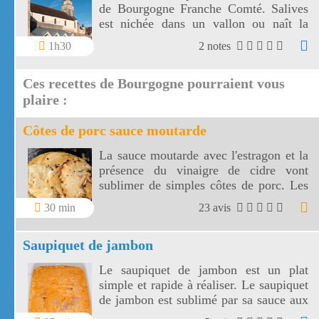
de Bourgogne Franche Comté. Salives
est nichée dans un vallon ou naît la
Tille.
1h30
2 notes
Ces recettes de Bourgogne pourraient vous
plaire :
Côtes de porc sauce moutarde
La sauce moutarde avec l'estragon et la
présence du vinaigre de cidre vont
sublimer de simples côtes de porc. Les
côtes de porc à la moutarde
30 min
23 avis
s'accompagnent aussi bien de riz, de
pâtes ou de légumes de votre choix!
Saupiquet de jambon
Le saupiquet de jambon est un plat
simple et rapide à réaliser. Le saupiquet
de jambon est sublimé par sa sauce aux
échalotes, vin blanc, concentré de