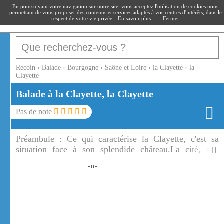
recoin
.fr
En poursuivant votre navigation sur notre site, vous acceptez l'utilisation de cookies nous
permettant de vous proposer des contenus et services adaptés à vos centres d'intérêts, dans le
respect de votre vie privée.
En savoir plus
Fermer
Recoin
›
Balade
›
Bourgogne
›
Saône et Loire
›
la Clayette
›
la
Clayette
Balade à la Clayette, la Clayette
Pas de note
Préambule :
Ce qui caractérise la Clayette, c'est sa
situation face à son splendide château.La cité, son
château et son grand Étang font de la Clayette un des
sites les plus pittoresques de Bourgogne.