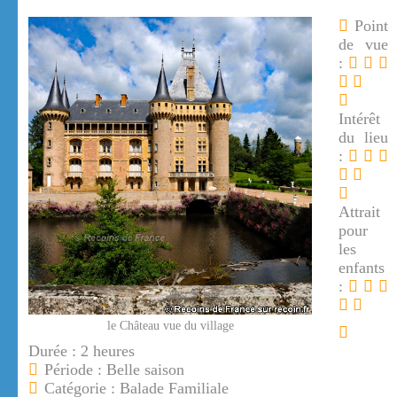
Point
de vue
:
Intérêt
du lieu
:
Attrait
pour
les
enfants
:
le Château vue du village
Durée : 2 heures
Période : Belle saison
Catégorie : Balade Familiale