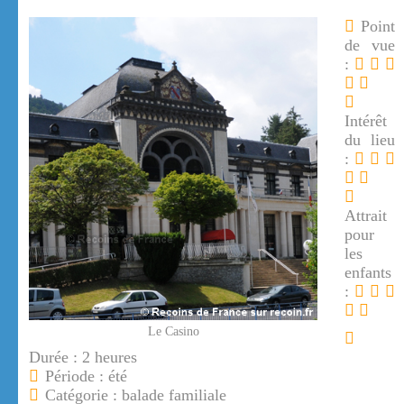
Point
de vue
:
Intérêt
du lieu
:
Attrait
pour
les
enfants
:
Le Casino
Durée : 2 heures
Période : été
Catégorie : balade familiale