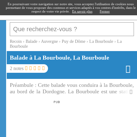
recoin
.fr
En poursuivant votre navigation sur notre site, vous acceptez l'utilisation de cookies nous
permettant de vous proposer des contenus et services adaptés à vos centres d'intérêts, dans le
respect de votre vie privée.
En savoir plus
Fermer
Recoin
›
Balade
›
Auvergne
›
Puy de Dôme
›
La Bourboule
›
La
Bourboule
Balade à La Bourboule, La Bourboule
2
notes
Préambule :
Cette balade vous conduira à la Bourboule,
au bord de la Dordogne. La Bourboule est une station
thermale célèbre depuis la belle époque.