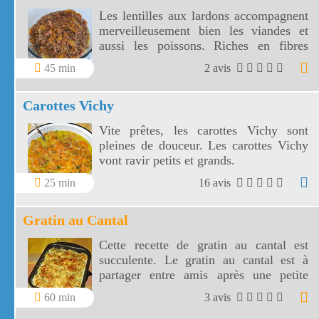
Les lentilles aux lardons accompagnent
merveilleusement bien les viandes et
aussi les poissons. Riches en fibres
alimentaires, les lentilles aux lardons
45 min
2 avis
sont parmi les plus digestes des
légumineuses.
Carottes Vichy
Vite prêtes, les carottes Vichy sont
pleines de douceur. Les carottes Vichy
vont ravir petits et grands.
25 min
16 avis
Gratin au Cantal
Cette recette de gratin au cantal est
succulente. Le gratin au cantal est à
partager entre amis après une petite
balade.
60 min
3 avis