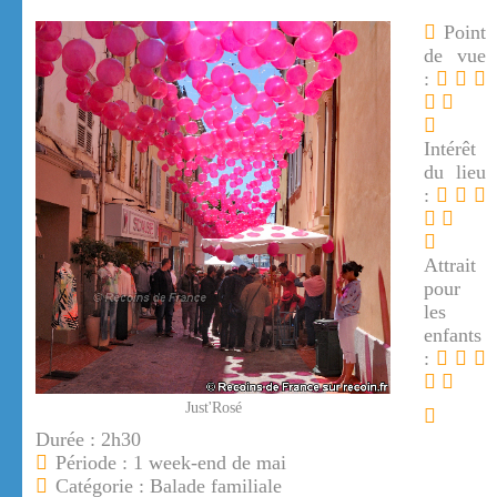
Point
de vue
:
Intérêt
du lieu
:
Attrait
pour
les
enfants
:
Just'Rosé
Durée : 2h30
Période : 1 week-end de mai
Catégorie : Balade familiale