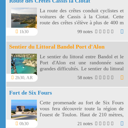
Route des Crêtes Cassis la Ciotat
La route des crêtes conduit cyclistes et
voitures de Cassis à la Ciotat. Cette
route des crêtes s'élève à plus de 400 m
et surplombe la mer au travers plusieurs
1h30
99 notes
virages.
Sentier du Littoral Bandol Port d'Alon
Le sentier du littoral entre Bandol et le
Port d'Alon est une randonnée sans
grandes difficultés. Le sentier du littoral
Bandol Port d'Alon offre des paysages
2h30, AR
58 notes
magnifiques.
Fort de Six Fours
Cette promenade au fort de Six Fours
vous fera découvrir toute la région de
l'ouest de Toulon. Haut de 210 mètres,
le fort de Six Fours vous offre un vaste
0h30
21 notes
panorama vers une côte découpée, des