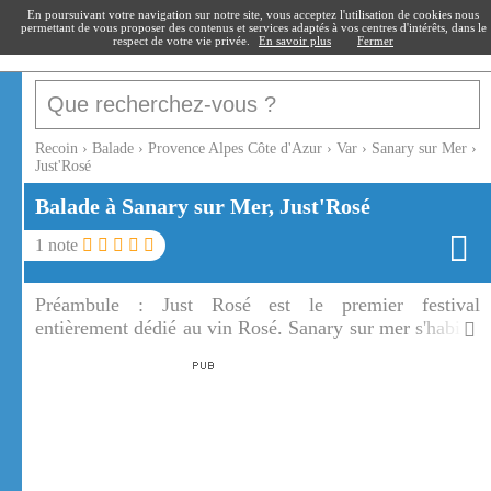
recoin
.fr
En poursuivant votre navigation sur notre site, vous acceptez l'utilisation de cookies nous
permettant de vous proposer des contenus et services adaptés à vos centres d'intérêts, dans le
respect de votre vie privée.
En savoir plus
Fermer
Recoin
›
Balade
›
Provence Alpes Côte d'Azur
›
Var
›
Sanary sur Mer
›
Just'Rosé
Balade à Sanary sur Mer, Just'Rosé
1
note
Préambule :
Just Rosé est le premier festival
entièrement dédié au vin Rosé. Sanary sur mer s'habille
de rose pendant le festival Just Rosé.