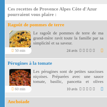
montagnes toulonnaises jusqu' aux îles
Ces recettes de Provence Alpes Côte d'Azur
de Marseille.
pourraient vous plaire :
Ragoût de pommes de terre
Le ragoût de pommes de terre de ma
grand-mère ravit toute la famille par sa
simplicité et sa saveur.
50 min
24 avis
Pérugines à la tomate
Les pérugines sont de petites saucisses
niçoises. Préparées avec une sauce
tomate, basilic, pancetta et olives
niçoises, vos pérugines vont
60 min
10 avis
accompagner divinement vos pâtes
fraîches!
Anchoïade