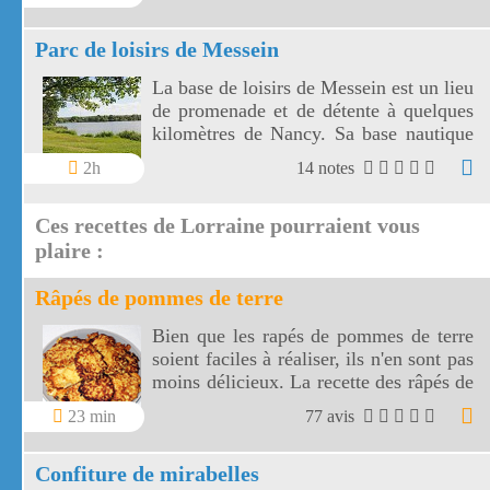
grande cascade de Tendon.
Parc de loisirs de Messein
La base de loisirs de Messein est un lieu
de promenade et de détente à quelques
kilomètres de Nancy. Sa base nautique
utilise un plan d'eau de 14 hectares.
2h
14 notes
Ces recettes de Lorraine pourraient vous
plaire :
Râpés de pommes de terre
Bien que les rapés de pommes de terre
soient faciles à réaliser, ils n'en sont pas
moins délicieux. La recette des râpés de
pommes de terre a pour base des
23 min
77 avis
produits de la région Lorraine, plus
précisément des Vosges.
Confiture de mirabelles