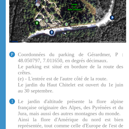
Coordonnées du parking de Gérardmer, P :
P
48.050797, 7.011650, en degrés décimaux.
Le parking est situé en bordure de la route des
crêtes.
(e) - L'entrée est de l'autre côté de la route.
Le jardin du Haut Chitelet est ouvert du 1e juin
au 30 septembre.
Le jardin d'altitude présente la flore alpine
1
française originaire des Alpes, des Pyrénées et du
Jura, mais aussi des autres montagnes du monde.
Ainsi la flore d'Amérique du nord est bien
représentée, tout comme celle d'Europe de l'est de