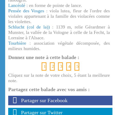
rabougris.
Lancéolé
: en forme de pointe de lance.
Pensée des Vosges
: viola lutea, fleur de l'ordre des
violales appartenant à la famille des violacées comme
les violettes.
Schlucht (col de la))
: 1139 m, relie Gérardmer à
Munster, la vallée de la Vologne à celle de la Fecht, la
Lorraine à l'Alsace.
Tourbière
: association végétale décomposée, des
milieux humides.
Donnez une note à cette balade :
1
2
3
4
5
Cliquez sur la note de votre choix, 5 étant la meilleure
note.
Partagez cette balade avec vos amis :
Partager sur Facebook
Partager sur Twitter