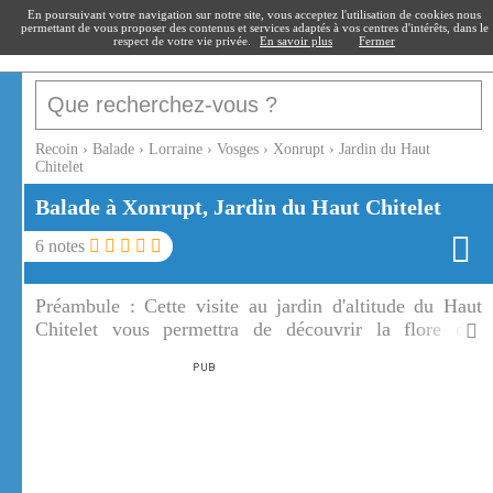
recoin
.fr
En poursuivant votre navigation sur notre site, vous acceptez l'utilisation de cookies nous
permettant de vous proposer des contenus et services adaptés à vos centres d'intérêts, dans le
respect de votre vie privée.
En savoir plus
Fermer
Recoin
›
Balade
›
Lorraine
›
Vosges
›
Xonrupt
›
Jardin du Haut
Chitelet
Balade à Xonrupt, Jardin du Haut Chitelet
6
notes
Préambule :
Cette visite au jardin d'altitude du Haut
Chitelet vous permettra de découvrir la flore des
Vosges. Les fleurs de montagne des différents
continents sont aussi présentes dans le Jardin du Haut
Chitelet.