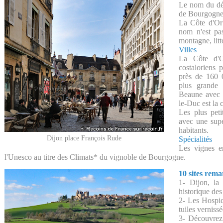
Le nom du dép
de Bourgogne 
La Côte d'Or 
nom n'est pas
montagne, littor
Villes
La Côte d'O
costaloriens
près de 160 0
plus grande 
Beaune avec 2
le-Duc est la
Les plus pet
avec une sup
habitants.
Dijon place François Rude
Spécialités
Les vignes e
l'Unesco au titre des Climats* du vignoble de Bourgogne.
10 sites rem
1- Dijon, la 
historique de
2- Les Hospic
tuiles verniss
3- Découvrez 