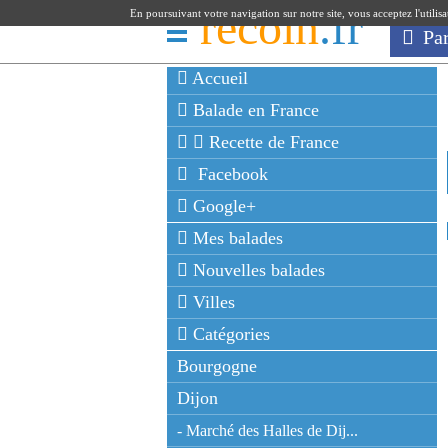
recoin
.fr
En poursuivant votre navigation sur notre site, vous acceptez l'utilis
Pa
Accueil
Balade en France
Recette de France
Facebook
Google+
Mes balades
Nouvelles balades
Villes
Catégories
Bourgogne
Dijon
- Marché des Halles de Dij...