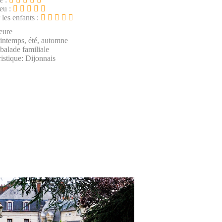
ieu :
 les enfants :
eure
rintemps, été, automne
 balade familiale
istique: Dijonnais