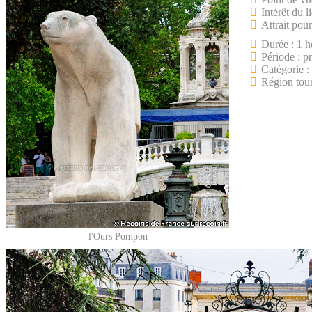
Intérêt du l
Attrait pour
Durée : 1 h
Période : p
Catégorie :
Région tour
l'Ours Pompon