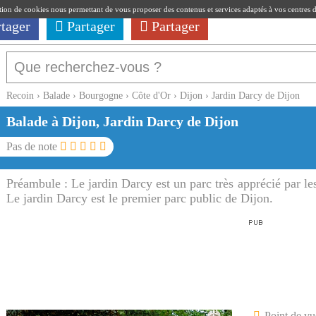
ation de cookies nous permettant de vous proposer des contenus et services adaptés à vos centres d'i
rtager
Partager
Partager
Recoin
›
Balade
›
Bourgogne
›
Côte d'Or
›
Dijon
›
Jardin Darcy de Dijon
Balade à Dijon, Jardin Darcy de Dijon
Pas de note
Préambule :
Le jardin Darcy est un parc très apprécié par les
Le jardin Darcy est le premier parc public de Dijon.
Point de vu