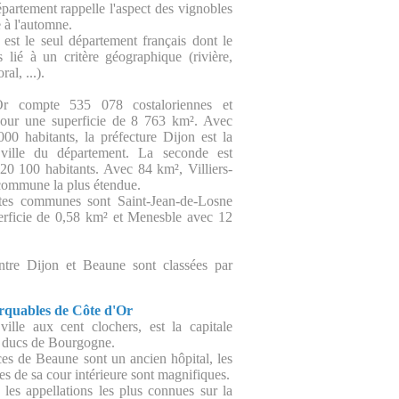
artement rappelle l'aspect des vignobles
à l'automne.
est le seul département français dont le
 lié à un critère géographique (rivière,
al, ...).
r compte 535 078 costaloriennes et
 pour une superficie de 8 763 km². Avec
00 habitants, la préfecture Dijon est la
ville du département. La seconde est
0 100 habitants. Avec 84 km², Villiers-
 commune la plus étendue.
ites communes sont Saint-Jean-de-Losne
erficie de 0,58 km² et Menesble avec 12
ntre Dijon et Beaune sont classées par
arquables de Côte d'Or
ville aux cent clochers, est la capitale
s ducs de Bourgogne.
es de Beaune sont un ancien hôpital, les
ées de sa cour intérieure sont magnifiques.
les appellations les plus connues sur la