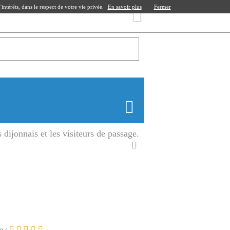
ntérêts, dans le respect de votre vie privée.
En savoir plus
Fermer
 dijonnais et les visiteurs de passage.
e :