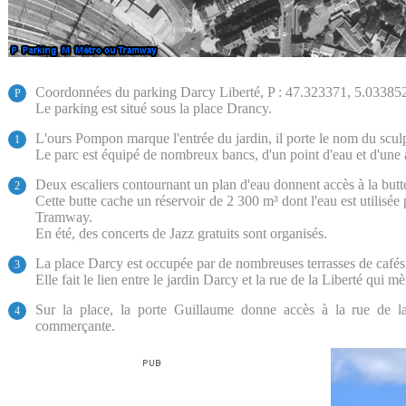
Coordonnées du parking Darcy Liberté, P : 47.323371, 5.033852
P
Le parking est situé sous la place Drancy.
L'ours Pompon marque l'entrée du jardin, il porte le nom du sculpte
1
Le parc est équipé de nombreux bancs, d'un point d'eau et d'une a
Deux escaliers contournant un plan d'eau donnent accès à la butte
2
Cette butte cache un réservoir de 2 300 m³ dont l'eau est utilisé
Tramway.
En été, des concerts de Jazz gratuits sont organisés.
La place Darcy est occupée par de nombreuses terrasses de cafés 
3
Elle fait le lien entre le jardin Darcy et la rue de la Liberté qui 
Sur la place, la porte Guillaume donne accès à la rue de la
4
commerçante.