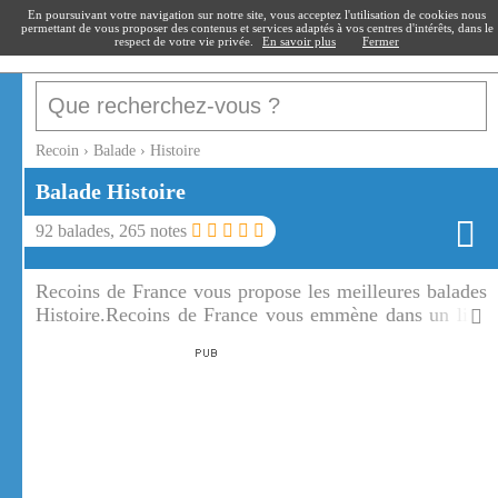
recoin
.fr
En poursuivant votre navigation sur notre site, vous acceptez l'utilisation de cookies nous
permettant de vous proposer des contenus et services adaptés à vos centres d'intérêts, dans le
respect de votre vie privée.
En savoir plus
Fermer
Recoin
›
Balade
›
Histoire
Balade Histoire
92
balades,
265
notes
Recoins de France vous propose les meilleures balades
Histoire.Recoins de France vous emmène dans un lieu
chargé d'histoire dû à un personnage, à un monument
ou à un fait historique.