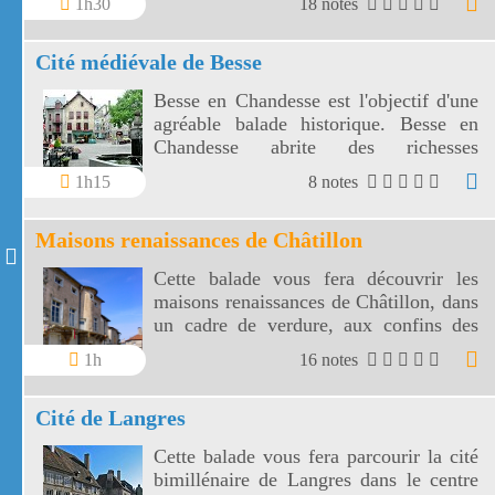
1h30
18 notes
colorées à pans de bois.
Cité médiévale de Besse
Besse en Chandesse est l'objectif d'une
agréable balade historique. Besse en
Chandesse abrite des richesses
médiévales insoupçonnées.
1h15
8 notes
Maisons renaissances de Châtillon
Cette balade vous fera découvrir les
maisons renaissances de Châtillon, dans
un cadre de verdure, aux confins des
Vosges. Les maisons renaissances de
1h
16 notes
Châtillon sont situées dans un village
perché à la confluence de la Saône et de
Cité de Langres
l'Apance.
Cette balade vous fera parcourir la cité
bimillénaire de Langres dans le centre