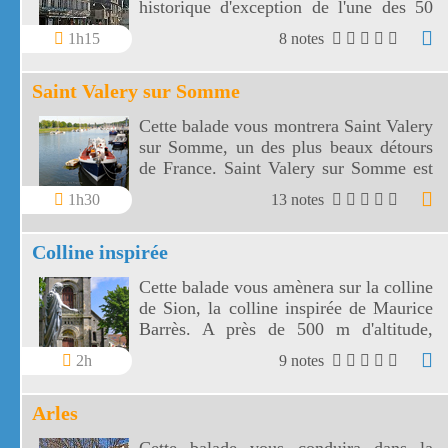
historique d'exception de l'une des 50
plus belles villes de France.
1h15
8 notes
Saint Valery sur Somme
Cette balade vous montrera Saint Valery
sur Somme, un des plus beaux détours
de France. Saint Valery sur Somme est
un port de pêche et de plaisance sur
1h30
13 notes
l'estuaire de la Somme.
Colline inspirée
Cette balade vous amènera sur la colline
de Sion, la colline inspirée de Maurice
Barrès. A près de 500 m d'altitude,
depuis la colline inspirée, vous
2h
9 notes
découvrirez des paysages de terre et de
ciel.
Arles