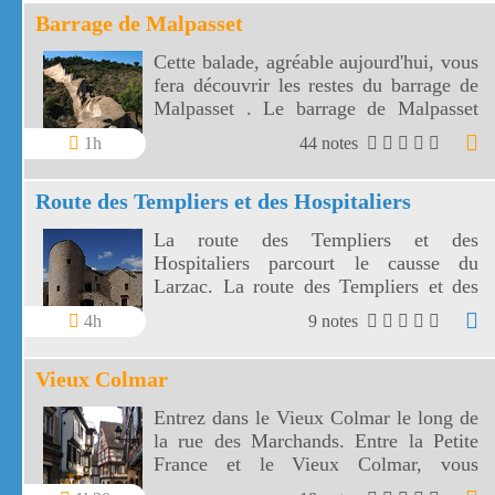
Barrage de Malpasset
Cette balade, agréable aujourd'hui, vous
fera découvrir les restes du barrage de
Malpasset . Le barrage de Malpasset
dont la catastrophe a été vécue par la
1h
44 notes
France entière, est situé dans la vallée
du Reyran.
Route des Templiers et des Hospitaliers
La route des Templiers et des
Hospitaliers parcourt le causse du
Larzac. La route des Templiers et des
Hospitaliers amènera vers 5 sites
4h
9 notes
fortifiés parfaitement conservés.
Vieux Colmar
Entrez dans le Vieux Colmar le long de
la rue des Marchands. Entre la Petite
France et le Vieux Colmar, vous
découvrirez les maisons anciennes très