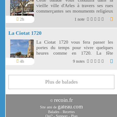
Cette balade vous conduira dans la
vieille ville d'Arles à travers ses rues
commerçantes ses monuments religieux
et ses vestiges antiques. Arles en plein
2h
1 note
coeur de la Camargue est aussi une ville
très animée.
La Ciotat 1720
La Ciotat 1720 vous fera passer les
portes du temps pour vivre quelques
heures comme en 1720. La fête
médiévale la Ciotat 1720 se déroule
4h
9 notes
pendant tout un Week end d'octobre.
Plus de balades
recoin.fr
©
gateau.com
Site ami de
Balades
-
Recettes
Qui?
-
Support
-
Plan